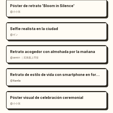
Póster de retrato 'Bloom in Silence'
@小小东
Selfie realista en la ciudad
@ギン
Retrato acogedor con almohada por la mañana
@serein ｜买美股上币安
Retrato de estilo de vida con smartphone en formato RAW
@𝗦𝗮𝗻𝗶𝗮
Póster visual de celebración ceremonial
@小小东