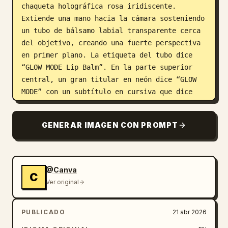
chaqueta holográfica rosa iridiscente. 
Extiende una mano hacia la cámara sosteniendo 
un tubo de bálsamo labial transparente cerca 
del objetivo, creando una fuerte perspectiva 
en primer plano. La etiqueta del tubo dice 
“GLOW MODE Lip Balm”. En la parte superior 
central, un gran titular en neón dice “GLOW 
MODE” con un subtítulo en cursiva que dice 
“Lip Balm”, y debajo una línea más pequeña 
que dice “JUICY SHINE. HYDRATING CARE. ZERO 
GENERAR IMAGEN CON PROMPT
STICKINESS.” En la esquina superior 
izquierda, añade una nota escrita a mano en 
neón que diga “NEW!”. En la esquina superior 
derecha, coloca una pegatina naranja 
@Canva
C
redondeada con texto blanco que diga “gpt-
Ver original
image-2”, además de una pequeña pestaña de 
puntero naranja debajo. En el lado derecho 
PUBLICADO
21 abr 2026
del banner, incluye 2 insignias circulares: 
una insignia de estrella rosa que dice “ONLY 