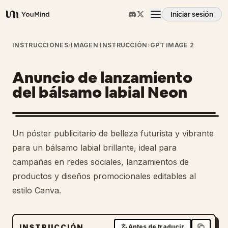
Iniciar sesión
YouMind
Resumen
INSTRUCCIONES
›
IMAGEN INSTRUCCIÓN
›
GPT IMAGE 2
Anuncio de lanzamiento
Casos de uso
del bálsamo labial Neon
Habilidades
Un póster publicitario de belleza futurista y vibrante
Prompts
para un bálsamo labial brillante, ideal para
campañas en redes sociales, lanzamientos de
productos y diseños promocionales editables al
Precios
estilo Canva.
Descargar
INSTRUCCIÓN
Antes de traducir