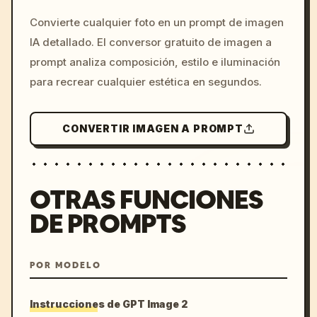
/imagine prompt: cinemati
Convierte cualquier foto en un prompt de imagen
c, cyberpunk sunset, neon
IA detallado. El conversor gratuito de imagen a
colors, 8k --v 6.0
prompt analiza composición, estilo e iluminación
para recrear cualquier estética en segundos.
CONVERTIR IMAGEN A PROMPT
OTRAS FUNCIONES
DE PROMPTS
POR MODELO
Instrucciones de GPT Image 2