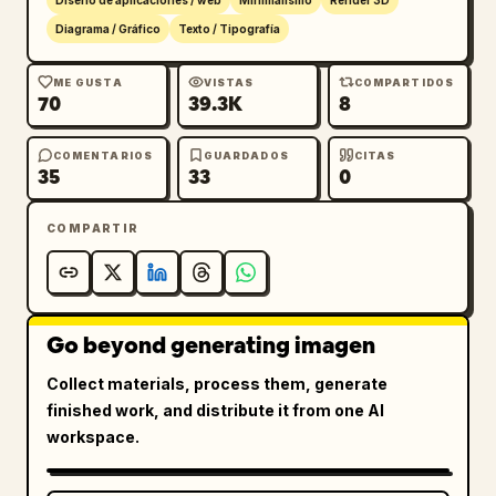
Diseño de aplicaciones / web
Minimalismo
Render 3D
Diagrama / Gráfico
Texto / Tipografía
ME GUSTA
VISTAS
COMPARTIDOS
70
39.3K
8
COMENTARIOS
GUARDADOS
CITAS
35
33
0
COMPARTIR
Go beyond generating imagen
Collect materials, process them, generate
finished work, and distribute it from one AI
workspace.