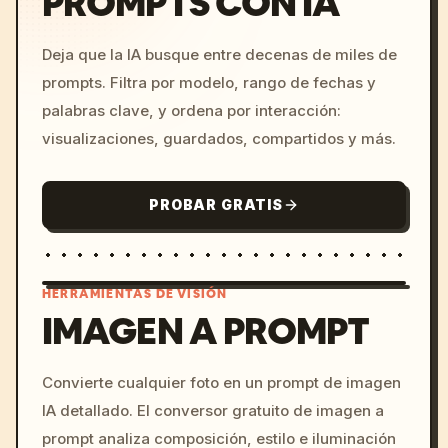
PROMPTS CON IA
Deja que la IA busque entre decenas de miles de
prompts. Filtra por modelo, rango de fechas y
palabras clave, y ordena por interacción:
visualizaciones, guardados, compartidos y más.
PROBAR GRATIS
HERRAMIENTAS DE VISIÓN
IMAGEN A PROMPT
/imagine prompt: cinemati
Convierte cualquier foto en un prompt de imagen
c, cyberpunk sunset, neon
IA detallado. El conversor gratuito de imagen a
colors, 8k --v 6.0
prompt analiza composición, estilo e iluminación