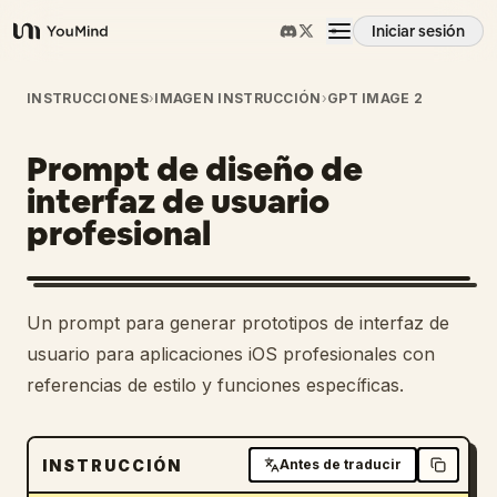
Iniciar sesión
YouMind
Resumen
INSTRUCCIONES
›
IMAGEN INSTRUCCIÓN
›
GPT IMAGE 2
Prompt de diseño de
Casos de uso
interfaz de usuario
profesional
Habilidades
Prompts
Un prompt para generar prototipos de interfaz de
usuario para aplicaciones iOS profesionales con
Precios
referencias de estilo y funciones específicas.
Descargar
INSTRUCCIÓN
Antes de traducir