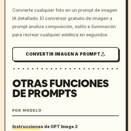
/imagine prompt: cinemati
Convierte cualquier foto en un prompt de imagen
c, cyberpunk sunset, neon
IA detallado. El conversor gratuito de imagen a
colors, 8k --v 6.0
prompt analiza composición, estilo e iluminación
para recrear cualquier estética en segundos.
CONVERTIR IMAGEN A PROMPT
OTRAS FUNCIONES
DE PROMPTS
POR MODELO
Instrucciones de GPT Image 2