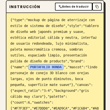
INSTRUCCIÓN
Blog
Antes de traducir
{"type":"mockup de página de aterrizaje con 
Actualizaciones
estilo de sistema de diseño","style":"tablero 
de diseño web japonés premium y suave, 
estética editorial cálida y neutra, interfaz 
de usuario redondeada, lujo minimalista, 
paleta monocromática cremosa, sombras 
sutiles, espaciado limpio, presentación 
pulida de diseño de producto","brand":
{"name":"
PORTAFOLIO HONDA
","mascot":"lindo 
personaje de conejo 3D blanco con orejas 
largas, ojos de punto diminutos, boca 
pequeña, superficie mate suave"},"canvas":
{"aspect_ratio":"3:4","background":"gris 
cálido muy claro"},"palette":
{"count":6,"swatches":
["#F7F3EF","#E7DDD0","#EAD9CA","#F1C6B4","#A8