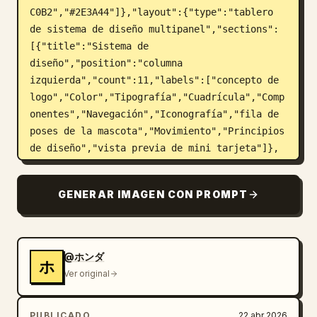
C0B2","#2E3A44"]},"layout":{"type":"tablero 
de sistema de diseño multipanel","sections":
[{"title":"Sistema de 
diseño","position":"columna 
izquierda","count":11,"labels":["concepto de 
logo","Color","Tipografía","Cuadrícula","Comp
onentes","Navegación","Iconografía","fila de 
poses de la mascota","Movimiento","Principios 
de diseño","vista previa de mini tarjeta"]},
{"title":"sitio web 
principal","position":"centro 
GENERAR IMAGEN CON PROMPT
superior","count":8,"labels":["encabezado de 
marca","titular en japonés","línea de 
subtexto","2 botones CTA","conejo grande en 
el escritorio","fila de 6 iconos de 
@ホンダ
ホ
características","conejo pequeño de 
Ver original
pie","escena de escritorio de madera"]},
{"title":"vista previa 
PUBLICADO
22 abr 2026