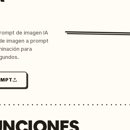
prompt de imagen IA
o de imagen a prompt
uminación para
egundos.
OMPT
UNCIONES