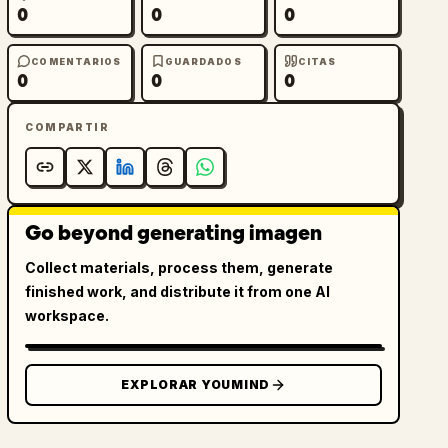
0
0
0
COMENTARIOS
GUARDADOS
CITAS
0
0
0
COMPARTIR
Go beyond generating imagen
Collect materials, process them, generate
finished work, and distribute it from one AI
workspace.
EXPLORAR YOUMIND