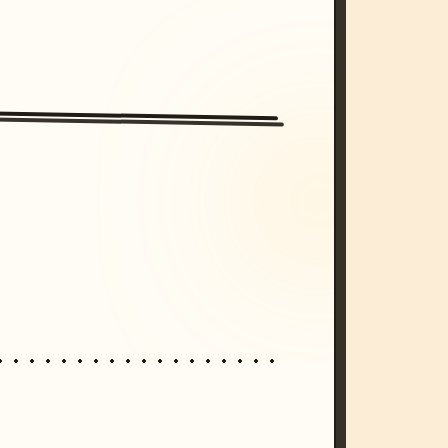
/imagine prompt: cinematic, cyberpunk s
unset, neon colors, 8k --v 6.0