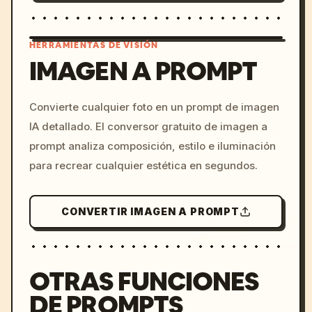
HERRAMIENTAS DE VISIÓN
IMAGEN A PROMPT
/imagine prompt: cinemati
Convierte cualquier foto en un prompt de imagen
c, cyberpunk sunset, neon
IA detallado. El conversor gratuito de imagen a
colors, 8k --v 6.0
prompt analiza composición, estilo e iluminación
para recrear cualquier estética en segundos.
CONVERTIR IMAGEN A PROMPT
OTRAS FUNCIONES
DE PROMPTS