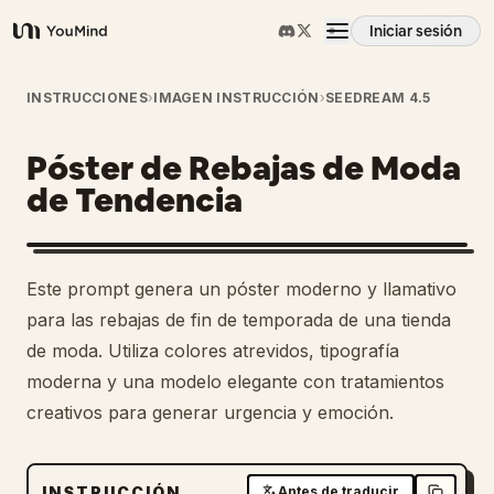
Iniciar sesión
YouMind
Resumen
INSTRUCCIONES
›
IMAGEN INSTRUCCIÓN
›
SEEDREAM 4.5
Póster de Rebajas de Moda
Casos de uso
de Tendencia
Habilidades
Este prompt genera un póster moderno y llamativo
Prompts
para las rebajas de fin de temporada de una tienda
de moda. Utiliza colores atrevidos, tipografía
moderna y una modelo elegante con tratamientos
Precios
creativos para generar urgencia y emoción.
Descargar
INSTRUCCIÓN
Antes de traducir