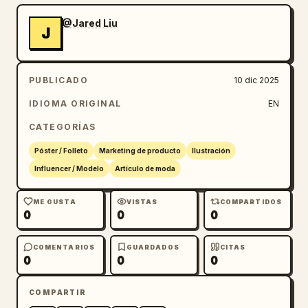
@Jared Liu
J
PUBLICADO
10 dic 2025
IDIOMA ORIGINAL
EN
CATEGORÍAS
Póster / Folleto
Marketing de producto
Ilustración
Influencer / Modelo
Artículo de moda
ME GUSTA
VISTAS
COMPARTIDOS
0
0
0
COMENTARIOS
GUARDADOS
CITAS
0
0
0
COMPARTIR