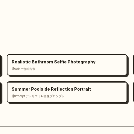
Realistic Bathroom Selfie Photography
@Adam也叫吉米
Summer Poolside Reflection Portrait
@Prompt アトリエ｜AI画像プロンプト