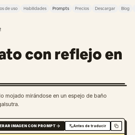
os de uso
Habilidades
Prompts
Precios
Descargar
Blog
2
ato con reflejo en
llo mojado mirándose en un espejo de baño
alsutra.
ERAR IMAGEN CON PROMPT
Antes de traducir