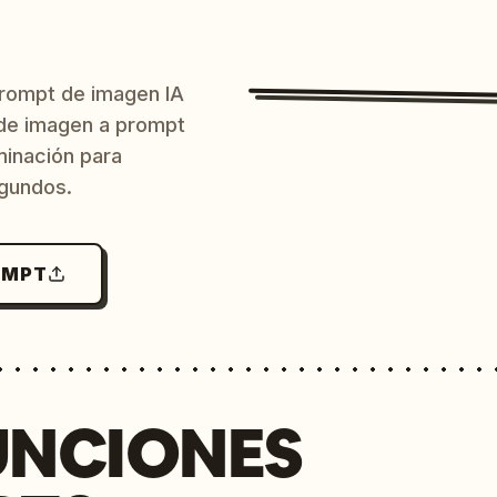
prompt de imagen IA
o de imagen a prompt
uminación para
egundos.
OMPT
UNCIONES