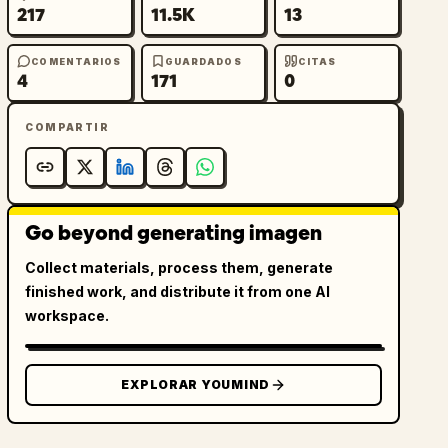
217
11.5K
13
COMENTARIOS
GUARDADOS
CITAS
4
171
0
COMPARTIR
Go beyond generating imagen
Collect materials, process them, generate
finished work, and distribute it from one AI
workspace.
EXPLORAR YOUMIND