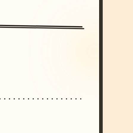
/imagine prompt: cinematic, cyberpunk s
unset, neon colors, 8k --v 6.0