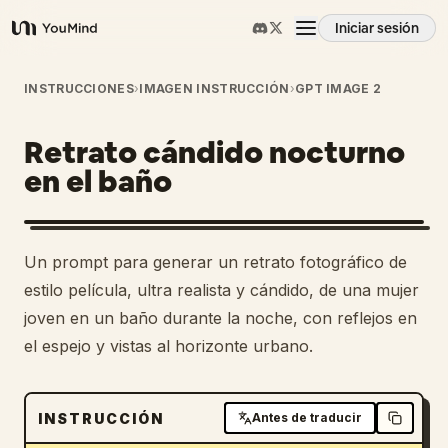
Iniciar sesión
YouMind
Resumen
INSTRUCCIONES
›
IMAGEN INSTRUCCIÓN
›
GPT IMAGE 2
Retrato cándido nocturno
Casos de uso
en el baño
Habilidades
Un prompt para generar un retrato fotográfico de
Prompts
estilo película, ultra realista y cándido, de una mujer
joven en un baño durante la noche, con reflejos en
el espejo y vistas al horizonte urbano.
Precios
Descargar
INSTRUCCIÓN
Antes de traducir