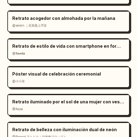
Retrato acogedor con almohada por la mañana
@serein ｜买美股上币安
Retrato de estilo de vida con smartphone en formato RAW
@𝗦𝗮𝗻𝗶𝗮
Póster visual de celebración ceremonial
@小小东
Retrato iluminado por el sol de una mujer con vestido de satén rojo
@Aqsa
Retrato de belleza con iluminación dual de neón
@Prompt アトリエ｜AI画像プロンプト