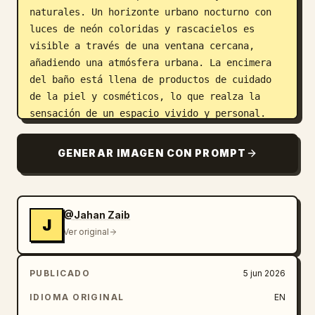
naturales. Un horizonte urbano nocturno con 
luces de neón coloridas y rascacielos es 
visible a través de una ventana cercana, 
añadiendo una atmósfera urbana. La encimera 
del baño está llena de productos de cuidado 
de la piel y cosméticos, lo que realza la 
sensación de un espacio vivido y personal.

Capturado desde una perspectiva de espejo en 
primer plano, composición cinematográfica, 
GENERAR IMAGEN CON PROMPT
profundidad de campo reducida, grano de 
película de 35mm nostálgico, destello de 
lente sutil, reflejos en el cristal, ambiente 
de apartamento melancólico, fotografía de 
@Jahan Zaib
J
estilo de vida coreano, momento cotidiano 
Ver original
íntimo, instantánea de moda editorial, 
energía cándida cruda, colores realistas, 
PUBLICADO
5 jun 2026
alto detalle, composición vertical, estética 
IDIOMA ORIGINAL
EN
de película analógica premium, estilo de 