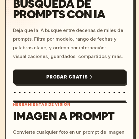
BÚSQUEDA DE
PROMPTS CON IA
Deja que la IA busque entre decenas de miles de
prompts. Filtra por modelo, rango de fechas y
palabras clave, y ordena por interacción:
visualizaciones, guardados, compartidos y más.
PROBAR GRATIS
HERRAMIENTAS DE VISIÓN
IMAGEN A PROMPT
/imagine prompt: cinemati
Convierte cualquier foto en un prompt de imagen
c, cyberpunk sunset, neon