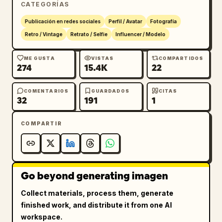
fotografía tendencia en Pinterest e 
CATEGORÍAS
Instagram.
Publicación en redes sociales
Perfil / Avatar
Fotografía
Retro / Vintage
Retrato / Selfie
Influencer / Modelo
ME GUSTA
VISTAS
COMPARTIDOS
274
15.4K
22
COMENTARIOS
GUARDADOS
CITAS
32
191
1
COMPARTIR
Go beyond generating imagen
Collect materials, process them, generate
finished work, and distribute it from one AI
workspace.