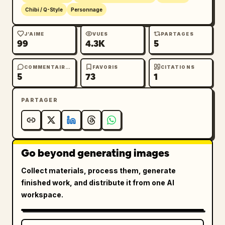
Chibi / Q-Style
Personnage
J’AIME
VUES
PARTAGES
99
4.3K
5
COMMENTAIRES
FAVORIS
CITATIONS
5
73
1
PARTAGER
Go beyond generating images
Collect materials, process them, generate
finished work, and distribute it from one AI
workspace.