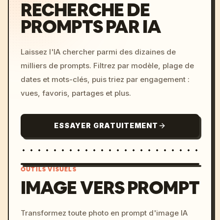
RECHERCHE DE
PROMPTS PAR IA
Laissez l'IA chercher parmi des dizaines de
milliers de prompts. Filtrez par modèle, plage de
dates et mots-clés, puis triez par engagement :
vues, favoris, partages et plus.
ESSAYER GRATUITEMENT
OUTILS VISUELS
IMAGE VERS PROMPT
/imagine prompt: cinemati
Transformez toute photo en prompt d'image IA
c, cyberpunk sunset, neon