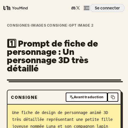
Se connecter
YouMind
Aperçu
CONSIGNES
›
IMAGES CONSIGNE
›
GPT IMAGE 2
1️⃣ Prompt de fiche de
Cas d'usage
personnage : Un
personnage 3D très
Compétences
détaillé
Invites
CONSIGNE
Avant traduction
Tarifs
Une fiche de design de personnage animé 3D 
Télécharger
très détaillée représentant une petite fille 
joyeuse nommée Luna et son compagnon lapin 