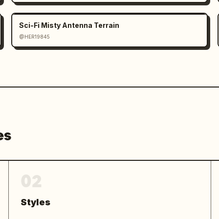
Sci-Fi Misty Antenna Terrain
@HER19845
es
02
Styles