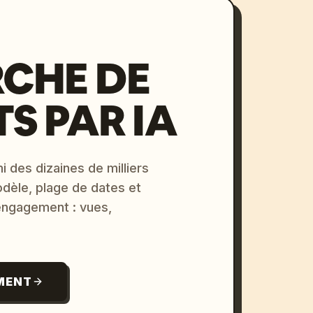
CHE DE
S PAR IA
i des dizaines de milliers
odèle, plage de dates et
 engagement : vues,
MENT