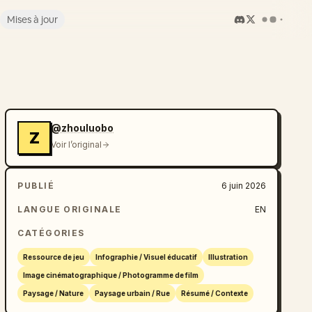
Mises à jour
@zhouluobo
Z
Voir l’original
PUBLIÉ
6 juin 2026
LANGUE ORIGINALE
EN
CATÉGORIES
Ressource de jeu
Infographie / Visuel éducatif
Illustration
Image cinématographique / Photogramme de film
Paysage / Nature
Paysage urbain / Rue
Résumé / Contexte