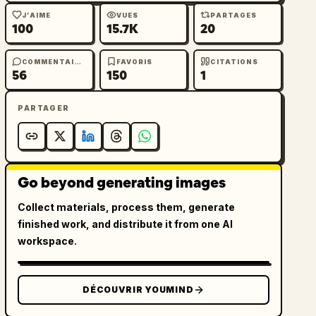
J’AIME
VUES
PARTAGES
100
15.7K
20
COMMENTAIRES
FAVORIS
CITATIONS
56
150
1
PARTAGER
Go beyond generating images
Collect materials, process them, generate
finished work, and distribute it from one AI
workspace.
DÉCOUVRIR YOUMIND