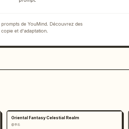
prompt.
métrique, détails de terrain nets, 
traste de lave incandescente, 
 comme une carte de campagne 
ereuse, épique et adaptée à une 
 de prompts de YouMind. Découvrez des
visuel de planification de quête.

 copie et d'adaptation.
e part, aucun panneau d'interface 
cun gros plan sur des personnages, 
e. Gardez l'itinéraire rouge clairement 
te ; il doit se superposer à la carte 
é.
Oriental Fantasy Celestial Realm
@李岳