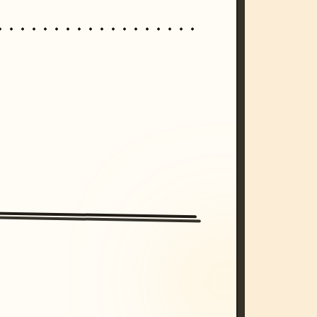
/imagine prompt: cinematic, cyberpunk s
unset, neon colors, 8k --v 6.0