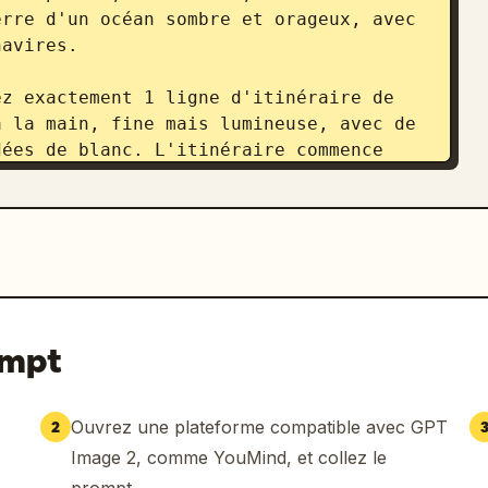
rre d'un océan sombre et orageux, avec 
avires.

z exactement 1 ligne d'itinéraire de 
 la main, fine mais lumineuse, avec de 
ées de blanc. L'itinéraire commence 
a mer vers l'île volcanique, puis 
e nord à travers la ville fortifiée, 
ts, passe par une porte étroite ou une 
ue sous forme de sentier sinueux à 
ointain. Incluez exactement 13 pointes 
raire : 3 au-dessus de la mer vers le 
rieur de l'approche de la ville 
ompt
rales boisées, 1 au passage du mur de 
é du nord.

Ouvrez une plateforme compatible avec GPT
2
 cinématographique hyper-détaillé, 
Image 2, comme YouMind, et collez le
saturée, éclairage d'orage froid, 