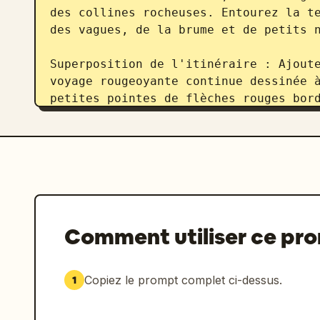
des collines rocheuses. Entourez la te
des vagues, de la brume et de petits n
Superposition de l'itinéraire : Ajoute
voyage rougeoyante continue dessinée à
petites pointes de flèches rouges bord
près de la ville portuaire, traverse l
revient vers la ville, serpente vers l
traverse des zones humides et des forê
brèche dans le mur de glace, et contin
travers le plateau gelé vers le nord l
de flèches visibles le long de l'itiné
volcan et retour, 3 autour et à l'inté
Comment utiliser ce pr
portuaire, 3 à travers les terres cent
glace et 3 à travers le plateau enneig
Copiez le prompt complet ci-dessus.
1
Style visuel : Concept art fantastique
échelle réaliste, palette bleu-gris dé