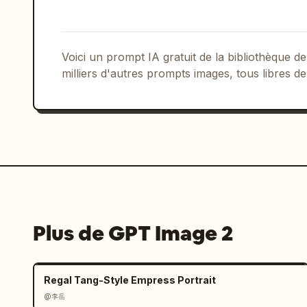
nuages atmosphériques, brouillard volu
détails architecturaux miniatures, con
superposition d'itinéraire rouge nette
stratégique. L'ambiance doit être dang
Voici un prompt IA gratuit de la bibliothèque
révélation de jeu fantastique ou à un 
milliers d'autres prompts images, tous libres de
Contraintes : Aucun texte lisible null
utilisateur, aucune rose des vents, au
aucun bâtiment moderne, aucun filigran
visible sans qu'il ressemble à une rou
peinte comme un chemin de quête annot
Plus de GPT Image 2
Regal Tang-Style Empress Portrait
@李岳