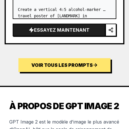
Create a vertical 4:5 alcohol-marker 
travel poster of [LANDMARK] in 
[DESTINATION], viewed from a low 
pedestrian viewpoint. Make it f…
ESSAYEZ MAINTENANT
VOIR TOUS LES PROMPTS
À PROPOS DE GPT IMAGE 2
GPT Image 2 est le modèle d'image le plus avancé