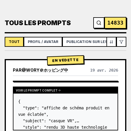
TOUS LES PROMPTS
14833
TOUT
PROFIL / AVATAR
PUBLICATION SUR LES RÉSEAUX S
EN VEDETTE
PAR
@
WORY＠ホッピング中
19 avr. 2026
VOIR LE PROMPT COMPLET
{

  "type": "affiche de schéma produit en 
vue éclatée",

  "subject": "casque VR",

  "style": "rendu 3D haute technologie 