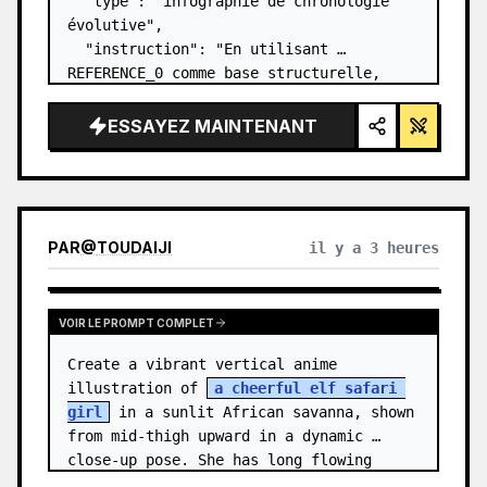
  "type": "infographie de chronologie 
évolutive",

  "instruction": "En utilisant 
REFERENCE_0 comme base structurelle, 
transformez le design vectoriel plat en 
une infographie 3D hautement réaliste. 
ESSAYEZ MAINTENANT
Remplacez les rampes lisses par des 
marches en pierre distinc…
PAR
@
TOUDAIJI
il y a 3 heures
VOIR LE PROMPT COMPLET
Create a vibrant vertical anime 
illustration of 
a cheerful elf safari 
girl
 in a sunlit African savanna, shown 
from mid-thigh upward in a dynamic 
close-up pose. She has long flowing 
{argument name="hair color" default=…