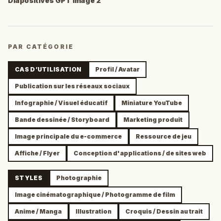
Diapositives GPT Image 2
PAR CATÉGORIE
CAS D’UTILISATION
Profil / Avatar
Publication sur les réseaux sociaux
Infographie / Visuel éducatif
Miniature YouTube
Bande dessinée / Storyboard
Marketing produit
Image principale du e-commerce
Ressource de jeu
Affiche / Flyer
Conception d'applications / de sites web
STYLES
Photographie
Image cinématographique / Photogramme de film
Anime / Manga
Illustration
Croquis / Dessin au trait