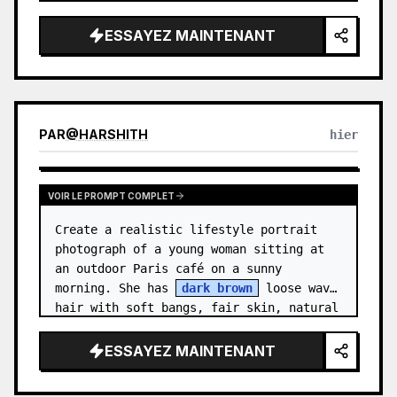
Canvas: Wide 16:9 presentation slide 
with a warm off-white background and 
ESSAYEZ MAINTENANT
generous margins. …
PAR
@
HARSHITH
hier
VOIR LE PROMPT COMPLET
Create a realistic lifestyle portrait 
photograph of a young woman sitting at 
an outdoor Paris café on a sunny 
morning. She has 
dark brown
 loose wavy 
hair with soft bangs, fair skin, natural 
makeup, and a gentle relaxed sm…
ESSAYEZ MAINTENANT