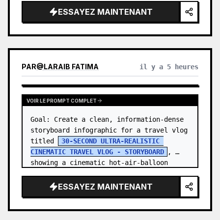
ESSAYEZ MAINTENANT
PAR
@
LARAIB FATIMA‎
il y a 5 heures
VOIR LE PROMPT COMPLET
Goal: Create a clean, information-dense 
storyboard infographic for a travel vlog 
titled 
30-SECOND ULTRA-REALISTIC 
CINEMATIC TRAVEL VLOG - STORYBOARD
, 
showing a cinematic hot-air-balloon 
adventure at sunrise with one co…
ESSAYEZ MAINTENANT