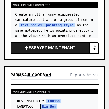
VOIR LE PROMPT COMPLET
Create an ultra-funny exaggerated 
caricature portrait of a group of men in 
a 
textured oil painting style
 as the 
same uploaded. He is pointing directly 
at the viewer with an oversized hand in 
forced perspective, wearing a {…
ESSAYEZ MAINTENANT
PAR
@
SAUL GOODMAN
il y a 6 heures
VOIR LE PROMPT COMPLET
[DESTINATION] = 
London
[LANDMARK] = 
Big Ben