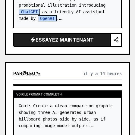
promotional illustration introducing 
ChatGPT
 as a friendly AI assistant 
made by 
OpenAI
.

Canvas: 1:1 square image, warm indoor 
office setting…
ESSAYEZ MAINTENANT
PAR
@
LEO 🐾
il y a 14 heures
VOIR LE PROMPT COMPLET
Goal: Create a clean comparison graphic 
showing three AI-generated urban 
billboard photos side by side, as if 
comparing image model outputs.
