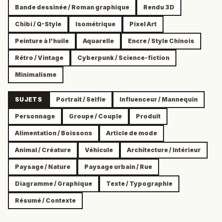
Bande dessinée / Roman graphique
Rendu 3D
Chibi / Q-Style
Isométrique
Pixel Art
Peinture à l'huile
Aquarelle
Encre / Style Chinois
Rétro / Vintage
Cyberpunk / Science-fiction
Minimalisme
SUJETS
Portrait / Selfie
Influenceur / Mannequin
Personnage
Groupe / Couple
Produit
Alimentation / Boissons
Article de mode
Animal / Créature
Véhicule
Architecture / Intérieur
Paysage / Nature
Paysage urbain / Rue
Diagramme / Graphique
Texte / Typographie
Résumé / Contexte