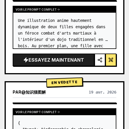
VOIR LE PROMPT COMPLET
Une illustration anime hautement 
dynamique de deux filles engagées dans 
un féroce combat d'arts martiaux à 
l'intérieur d'un dojo traditionnel en 
bois. Au premier plan, une fille avec 
{argument name="character 1 hair" 
default="des cheveux noirs en chignon 
ESSAYEZ MAINTENANT
haut…
EN VEDETTE
PAR
@
知识猫图解
19 avr. 2026
VOIR LE PROMPT COMPLET
{
