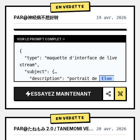
EN VEDETTE
PAR
@
神经病不想好转
19 avr. 2026
VOIR LE PROMPT COMPLET
{

  "type": "maquette d'interface de live 
stream",

  "subject": {

    "description": "portrait de 
Elon 
Musk
, souriant, portant un t-shirt noir 
avec un graphique technique blanc",

ESSAYEZ MAINTENANT
    "background": "le côté gauche affic…
EN VEDETTE
PAR
@
たねもみ 2.0 / TANEMOMI VER2.0
20 avr. 2026