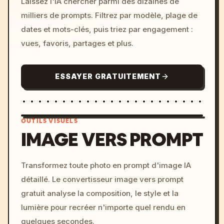
Laissez l'IA chercher parmi des dizaines de
milliers de prompts. Filtrez par modèle, plage de
dates et mots-clés, puis triez par engagement :
vues, favoris, partages et plus.
ESSAYER GRATUITEMENT
OUTILS VISUELS
IMAGE VERS PROMPT
/imagine prompt: cinemati
Transformez toute photo en prompt d'image IA
c, cyberpunk sunset, neon
détaillé. Le convertisseur image vers prompt
colors, 8k --v 6.0
gratuit analyse la composition, le style et la
lumière pour recréer n'importe quel rendu en
quelques secondes.