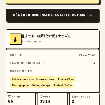
Blog
GÉNÉRER UNE IMAGE AVEC LE PROMPT
Mises à jour
@まーや | 物販LPデザイナー🛒✨
ま
Voir l’original
PUBLIÉ
23 avr. 2026
LANGUE ORIGINALE
JA
CATÉGORIES
Publication sur les réseaux sociaux
Affiche / Flyer
Photographie
Rétro / Vintage
Portrait / Selfie
J’AIME
VUES
PARTAGES
86
33.1K
2