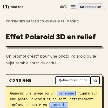
Se connecter
YouMind
Aperçu
CONSIGNES
›
IMAGES CONSIGNE
›
GPT IMAGE 2
Effet Polaroid 3D en relief
Cas d'usage
Compétences
Un prompt créatif pour une photo Polaroid où le
sujet semble sortir du cadre.
Invites
CONSIGNE
Avant traduction
Tarifs
Générez une image où un 
personne
 figure sur 
Télécharger
une photo Polaroid et en sort littéralement. 
Incluez du texte en 
japonais
.