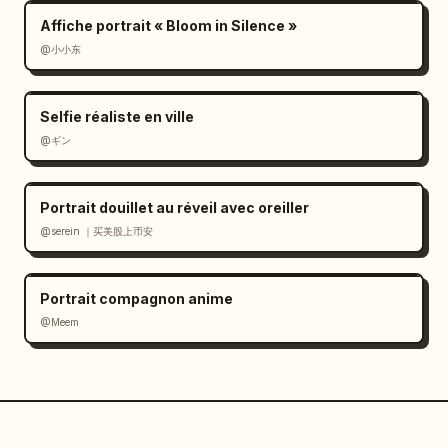
Affiche portrait « Bloom in Silence »
@小小东
Selfie réaliste en ville
@ギン
Portrait douillet au réveil avec oreiller
@serein ｜买美股上币安
Portrait compagnon anime
@Meem