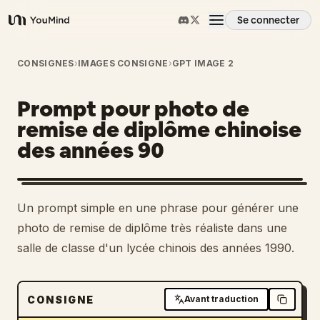
Se connecter
YouMind
Aperçu
CONSIGNES
›
IMAGES CONSIGNE
›
GPT IMAGE 2
Prompt pour photo de
Cas d'usage
remise de diplôme chinoise
des années 90
Compétences
Invites
Un prompt simple en une phrase pour générer une
photo de remise de diplôme très réaliste dans une
Tarifs
salle de classe d'un lycée chinois des années 1990.
Télécharger
CONSIGNE
Avant traduction