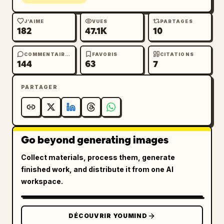
J’AIME
VUES
PARTAGES
182
47.1K
10
COMMENTAIRES
FAVORIS
CITATIONS
144
63
7
PARTAGER
Go beyond generating images
Collect materials, process them, generate
finished work, and distribute it from one AI
workspace.
DÉCOUVRIR YOUMIND