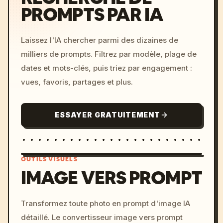
PROMPTS PAR IA
Laissez l'IA chercher parmi des dizaines de
milliers de prompts. Filtrez par modèle, plage de
dates et mots-clés, puis triez par engagement :
vues, favoris, partages et plus.
ESSAYER GRATUITEMENT
OUTILS VISUELS
IMAGE VERS PROMPT
/imagine prompt: cinemati
Transformez toute photo en prompt d'image IA
c, cyberpunk sunset, neon
détaillé. Le convertisseur image vers prompt
colors, 8k --v 6.0