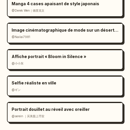
Manga 4 cases apaisant de style japonais
@Derek Wen｜德里克文
Image cinématographique de mode sur un désert de sel à l'ambiance mélancolique
@Nailai7981
Affiche portrait « Bloom in Silence »
@小小东
Selfie réaliste en ville
@ギン
Portrait douillet au réveil avec oreiller
@serein ｜买美股上币安