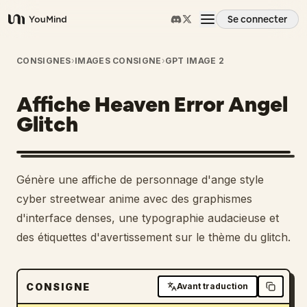
Se connecter
YouMind
Aperçu
CONSIGNES
›
IMAGES CONSIGNE
›
GPT IMAGE 2
Affiche Heaven Error Angel
Cas d'usage
Glitch
Compétences
Génère une affiche de personnage d'ange style
Invites
cyber streetwear anime avec des graphismes
d'interface denses, une typographie audacieuse et
des étiquettes d'avertissement sur le thème du glitch.
Tarifs
Télécharger
CONSIGNE
Avant traduction