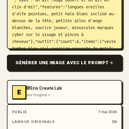
","eyes":"un œil rouge ouvert et un œil en 
clin d'œil","features":"longues oreilles 
d'elfe pointues, petit halo blanc incliné au-
dessus de la tête, petites ailes d'ange 
blanches, sourire joueur, minuscules marques 
cyber sur le visage et pinces à 
cheveux"},"outfit":{"count":6,"items":["veste 
bomber bleu ciel oversize couverte de motifs 
de nuages blancs, écussons, tirettes de 
fermeture éclair et sangles pendantes","haut 
GÉNÉRER UNE IMAGE AVEC LE PROMPT
graphique blanc court avec détails de laçage 
noirs","mini-jupe plissée noire avec 
ceintures et chaînes","ceinture utilitaire 
@Eris Create Lab
bleue et pochette avec petites 
E
Voir l’original
étiquettes","bottes à plateforme à lacets 
épaisses blanches et bleues avec détails 
streetwear mécaniques","jarretières bleues, 
PUBLIÉ
7 mai 2026
patchs de jambe style bandage et accessoire 
LANGUE ORIGINALE
EN
lapin suspendu"]}},"layout":