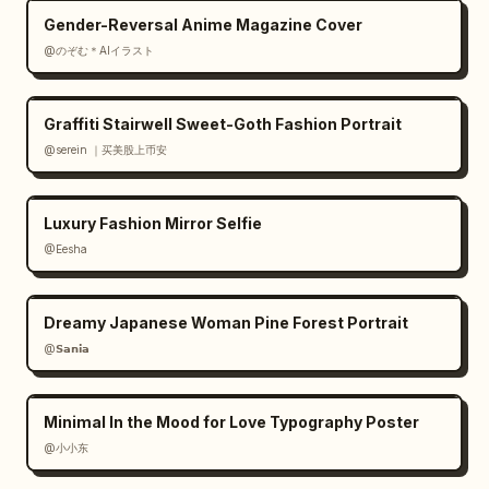
détaillés, des reflets brillants, une 
Gender-Reversal Anime Magazine Cover
typographie audacieuse et lisible, une 
@のぞむ＊AIイラスト
composition d'affiche imprimée en couches, 
pas de photoréalisme, pas de texte flou, pas 
de personnages supplémentaires."}
Graffiti Stairwell Sweet-Goth Fashion Portrait
@serein ｜买美股上币安
Luxury Fashion Mirror Selfie
@Eesha
Dreamy Japanese Woman Pine Forest Portrait
@𝗦𝗮𝗻𝗶𝗮
Minimal In the Mood for Love Typography Poster
@小小东