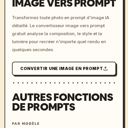
IMAGE VERS PROMPT
/imagine prompt: cinemati
Transformez toute photo en prompt d'image IA
c, cyberpunk sunset, neon
détaillé. Le convertisseur image vers prompt
colors, 8k --v 6.0
gratuit analyse la composition, le style et la
lumière pour recréer n'importe quel rendu en
quelques secondes.
CONVERTIR UNE IMAGE EN PROMPT
AUTRES FONCTIONS
DE PROMPTS
PAR MODÈLE