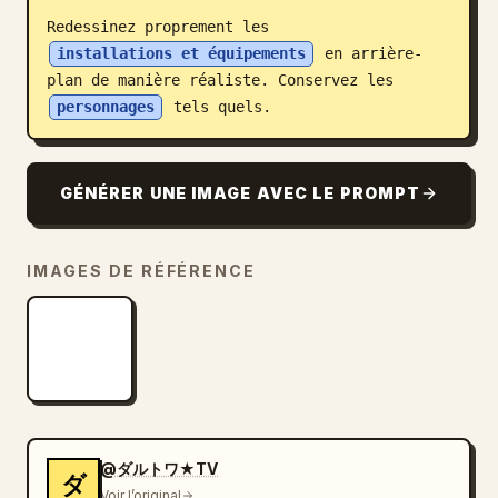
Redessinez proprement les 
Blog
installations et équipements
 en arrière-
plan de manière réaliste. Conservez les 
Mises à jour
personnages
 tels quels.
GÉNÉRER UNE IMAGE AVEC LE PROMPT
IMAGES DE RÉFÉRENCE
@ダルトワ★TV
ダ
Voir l’original