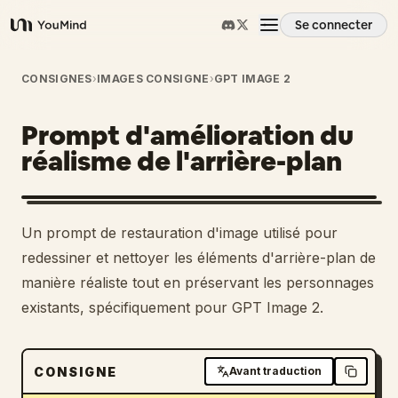
Se connecter
YouMind
Aperçu
CONSIGNES
›
IMAGES CONSIGNE
›
GPT IMAGE 2
Prompt d'amélioration du
Cas d'usage
réalisme de l'arrière-plan
Compétences
1
Un prompt de restauration d'image utilisé pour
Invites
redessiner et nettoyer les éléments d'arrière-plan de
manière réaliste tout en préservant les personnages
existants, spécifiquement pour GPT Image 2.
Tarifs
Télécharger
CONSIGNE
Avant traduction