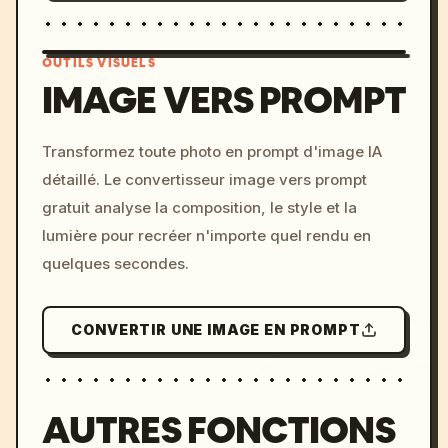
OUTILS VISUELS
IMAGE VERS PROMPT
/imagine prompt: cinemati
Transformez toute photo en prompt d'image IA
c, cyberpunk sunset, neon
détaillé. Le convertisseur image vers prompt
colors, 8k --v 6.0
gratuit analyse la composition, le style et la
lumière pour recréer n'importe quel rendu en
quelques secondes.
CONVERTIR UNE IMAGE EN PROMPT
AUTRES FONCTIONS