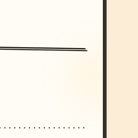
/imagine prompt: cinematic, cyberpunk s
unset, neon colors, 8k --v 6.0