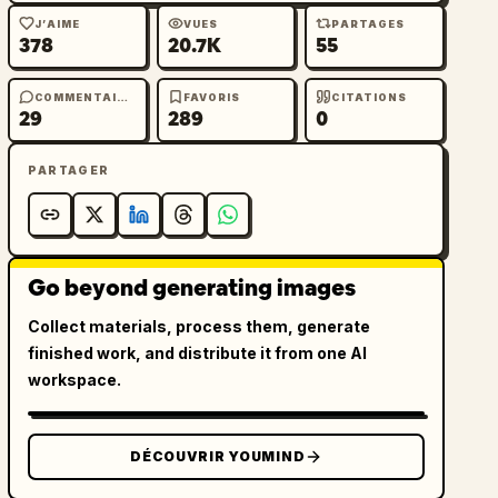
J’AIME
VUES
PARTAGES
378
20.7K
55
COMMENTAIRES
FAVORIS
CITATIONS
29
289
0
PARTAGER
Go beyond generating images
Collect materials, process them, generate
finished work, and distribute it from one AI
workspace.
DÉCOUVRIR YOUMIND