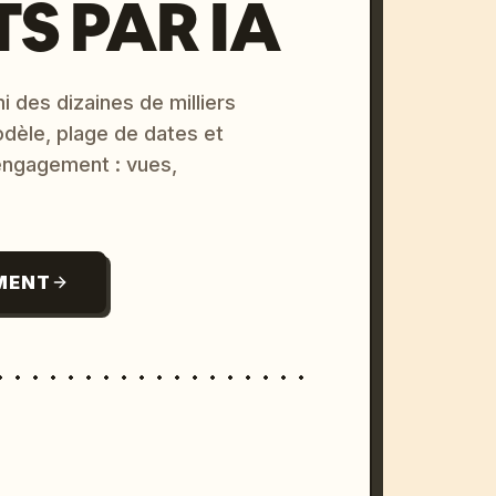
S PAR IA
i des dizaines de milliers
odèle, plage de dates et
 engagement : vues,
MENT