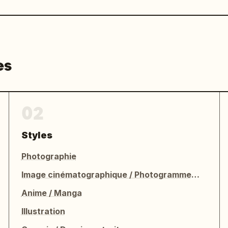
es
02
Styles
Photographie
Image cinématographique / Photogramme de film
Anime / Manga
Illustration