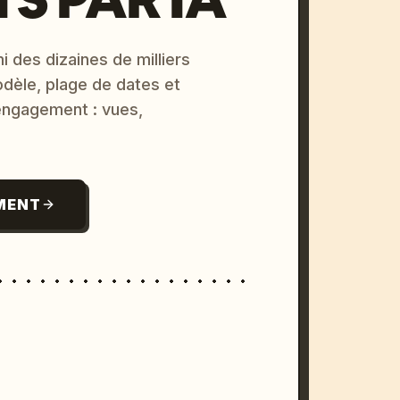
i des dizaines de milliers
odèle, plage de dates et
 engagement : vues,
MENT