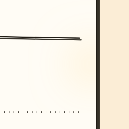
/imagine prompt: cinematic, cyberpunk s
unset, neon colors, 8k --v 6.0