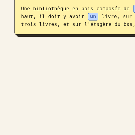
Une bibliothèque en bois composée de 
haut, il doit y avoir 
un
 livre, sur 
trois livres, et sur l'étagère du bas