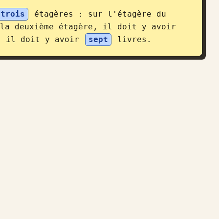
trois
 étagères : sur l'étagère du 
la deuxième étagère, il doit y avoir 
, il doit y avoir 
sept
 livres.