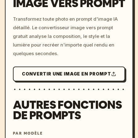
IMAGE VERS PROMPT
/imagine prompt: cinemati
Transformez toute photo en prompt d'image IA
c, cyberpunk sunset, neon
détaillé. Le convertisseur image vers prompt
colors, 8k --v 6.0
gratuit analyse la composition, le style et la
lumière pour recréer n'importe quel rendu en
quelques secondes.
CONVERTIR UNE IMAGE EN PROMPT
AUTRES FONCTIONS
DE PROMPTS
PAR MODÈLE