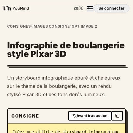
Se connecter
YouMind
Aperçu
CONSIGNES
›
IMAGES CONSIGNE
›
GPT IMAGE 2
Infographie de boulangerie
Cas d'usage
style Pixar 3D
Compétences
Un storyboard infographique épuré et chaleureux
Invites
sur le thème de la boulangerie, avec un rendu
stylisé Pixar 3D et des tons dorés lumineux.
Tarifs
CONSIGNE
Avant traduction
Télécharger
Créez une affiche de storyboard infographique 