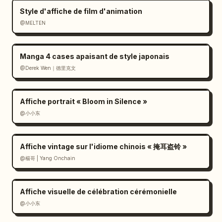
Style d'affiche de film d'animation
@MELTEN
Manga 4 cases apaisant de style japonais
@Derek Wen｜德里克文
Affiche portrait « Bloom in Silence »
@小小东
Affiche vintage sur l'idiome chinois « 掩耳盗铃 »
@楊哥 | Yang Onchain
Affiche visuelle de célébration cérémonielle
@小小东