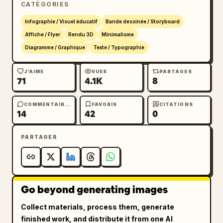
CATÉGORIES
Infographie / Visuel éducatif
Bande dessinée / Storyboard
Affiche / Flyer
Rendu 3D
Minimalisme
Diagramme / Graphique
Texte / Typographie
J’AIME
VUES
PARTAGES
71
4.1K
8
COMMENTAIRES
FAVORIS
CITATIONS
14
42
0
PARTAGER
Go beyond generating images
Collect materials, process them, generate
finished work, and distribute it from one AI