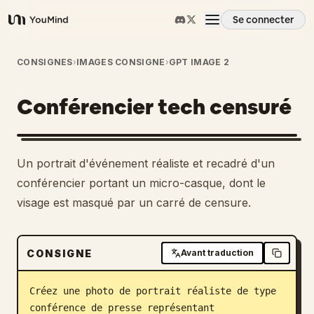
Se connecter
YouMind
Aperçu
CONSIGNES
›
IMAGES CONSIGNE
›
GPT IMAGE 2
Conférencier tech censuré
Cas d'usage
Compétences
Un portrait d'événement réaliste et recadré d'un
conférencier portant un micro-casque, dont le
Invites
visage est masqué par un carré de censure.
Tarifs
CONSIGNE
Avant traduction
Télécharger
Créez une photo de portrait réaliste de type 
conférence de presse représentant 