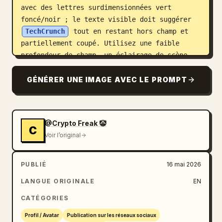
avec des lettres surdimensionnées vert 
foncé/noir ; le texte visible doit suggérer 
TechCrunch
 tout en restant hors champ et 
partiellement coupé. Utilisez une faible 
profondeur de champ, un éclairage de scène 
naturel, une toile de fond gris-vert 
atténuée, une photographie de type reflex 
GÉNÉRER UNE IMAGE AVEC LE PROMPT
numérique/événementiel réaliste, une 
composition centrée, un format 4:3, sans 
légendes ajoutées, sans filigrane.
@Crypto Freak 🤡
C
Voir l’original
PUBLIÉ
16 mai 2026
LANGUE ORIGINALE
EN
CATÉGORIES
Profil / Avatar
Publication sur les réseaux sociaux