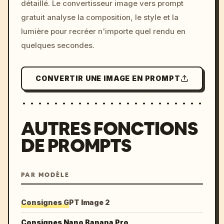
détaillé. Le convertisseur image vers prompt
colors, 8k --v 6.0
gratuit analyse la composition, le style et la
lumière pour recréer n'importe quel rendu en
quelques secondes.
CONVERTIR UNE IMAGE EN PROMPT
AUTRES FONCTIONS
DE PROMPTS
PAR MODÈLE
Consignes GPT Image 2
Consignes Nano Banana Pro