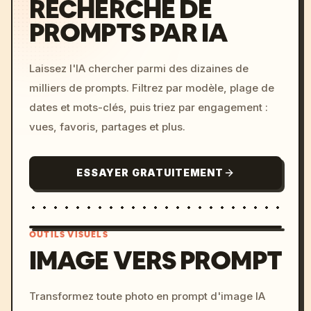
RECHERCHE DE
PROMPTS PAR IA
Laissez l'IA chercher parmi des dizaines de
milliers de prompts. Filtrez par modèle, plage de
dates et mots-clés, puis triez par engagement :
vues, favoris, partages et plus.
ESSAYER GRATUITEMENT
OUTILS VISUELS
IMAGE VERS PROMPT
/imagine prompt: cinemati
Transformez toute photo en prompt d'image IA
c, cyberpunk sunset, neon