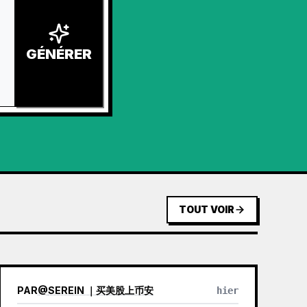
GÉNÉRER
TOUT VOIR
PAR
@
SEREIN ｜买美股上币安
hier