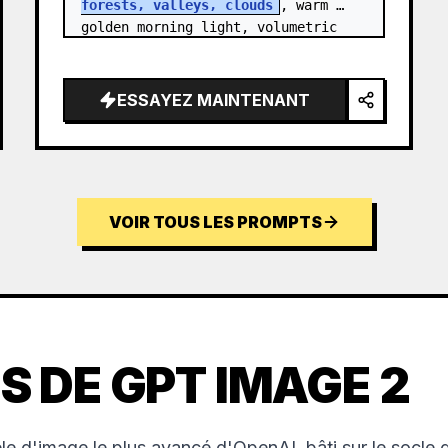
forests, valleys, clouds
, warm 
golden morning light, volumetric 
sun rays, dramatic…
ESSAYEZ MAINTENANT
VOIR TOUS LES PROMPTS
S DE GPT IMAGE 2
e d'image le plus avancé d'OpenAI, bâti sur le socle