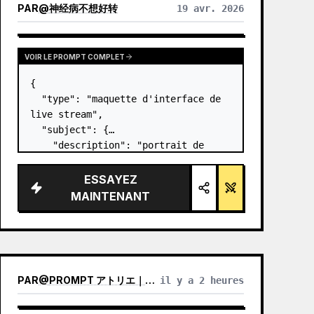
PAR
@
神经病不想好转
19 avr. 2026
VOIR LE PROMPT COMPLET
{

  "type": "maquette d'interface de 
live stream",

  "subject": {

    "description": "portrait de 
Elon Musk
, souriant, portant un t-
shirt noir avec un graphique 
ESSAYEZ
technique blanc",

MAINTENANT
    "background": "le côté gauche 
affic…
PAR
@
PROMPT アトリエ｜AI画像プロンプト
il y a 2 heures