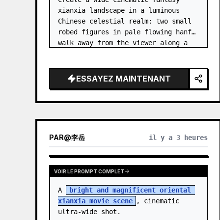
xianxia landscape in a luminous 
Chinese celestial realm: two small 
robed figures in pale flowing hanfu 
walk away from the viewer along a 
glossy white-jade bridge toward an 
enormous ornate palace gate rising 
from a mirror-still l…
ESSAYEZ MAINTENANT
PAR
@
李岳
il y a 3 heures
VOIR LE PROMPT COMPLET
A 
bright and magnificent oriental 
xianxia movie scene
, cinematic 
ultra-wide shot.
