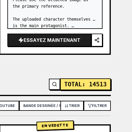
the primary reference.

The uploaded character themselves 
is the main protagonist. …
ESSAYEZ MAINTENANT
TOTAL
:
14513
YOUTUBE
BANDE DESSINÉE / STORYBOARD
TRIER
FILTRER
AFFICHE / FLYER
EN VEDETTE