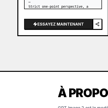
Strict one-point perspective, a 
grand heavenly staircase paved with 
light golden jade, passing through 
the sea of clouds from the bottom…
ESSAYEZ MAINTENANT
À PROPO
GPT Image 2 est le modèl