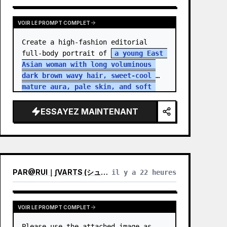
VOIR LE PROMPT COMPLET
Create a high-fashion editorial 
full-body portrait of 
a young East 
Asian woman with long voluminous 
dark brown wavy hair, sweet-cool 
mature aura, pale skin, and soft 
but intense eye contact
 standing 
in an aband…
ESSAYEZ MAINTENANT
PAR
@
RUI｜∫VARTS (シュバルツ)
il y a 22 heures
VOIR LE PROMPT COMPLET
Please use the attached image as 