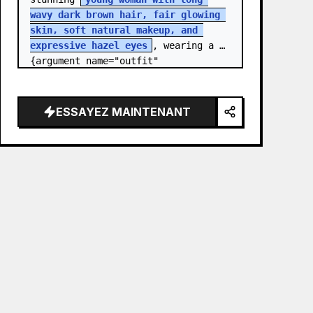
wavy dark brown hair, fair glowing 
skin, soft natural makeup, and 
expressive hazel eyes
, wearing a 
{argument name="outfit" 
default="stylish monochrome deep 
red streetwear outfit consisting of 
a…
ESSAYEZ MAINTENANT