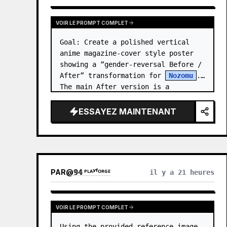
VOIR LE PROMPT COMPLET
Goal: Create a polished vertical 
anime magazine-cover style poster 
showing a “gender-reversal Before / 
After” transformation for 
Nozomu
. 
The main After version is a 
beautiful, cool, androgynous anime 
boy who preserves…
ESSAYEZ MAINTENANT
PAR
@
𝟡𝟜 ᴾᴸᴬʸᶠᴼᴿᴳᴱ
il y a 21 heures
VOIR LE PROMPT COMPLET
Using the provided reference image 