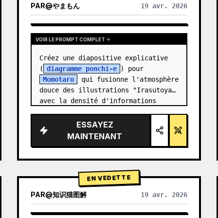
PAR
@
やまもん
19 avr. 2026
VOIR LES RÉSULTATS D'AUTRES MODÈLES
VOIR LE PROMPT COMPLET
Créez une diapositive explicative 
(
diagramme ponchi-e
) pour 
Momotaro
 qui fusionne l'atmosphère 
douce des illustrations "Irasutoya" 
avec la densité d'informations 
impressionnante des "diaposit…
ESSAYEZ
MAINTENANT
EN VEDETTE
PAR
@
知识猫图解
19 avr. 2026