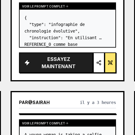
VOIR LE PROMPT COMPLET
{

  "type": "infographie de 
chronologie évolutive",

  "instruction": "En utilisant 
REFERENCE_0 comme base 
structurelle, transformez le design 
vectoriel plat en une infographie 
ESSAYEZ
3D hautement réaliste. Remplacez 
MAINTENANT
les rampes lisses par des marches 
en pierre distinc…
PAR
@
SAIRAH
il y a 3 heures
VOIR LE PROMPT COMPLET
A young woman is taking a selfie, 