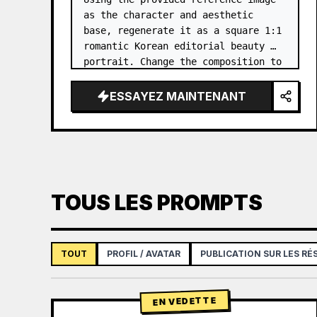
as the character and aesthetic 
base, regenerate it as a square 1:1 
romantic Korean editorial beauty 
portrait. Change the composition to 
a softer side-profile close-up with 
the subject facing right, eyes 
ESSAYEZ MAINTENANT
closed, gently smellin…
TOUS LES PROMPTS
TOUT
PROFIL / AVATAR
PUBLICATION SUR LES R
EN VEDETTE