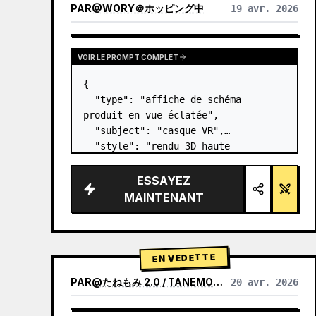
PAR
@
WORY＠ホッピング中
19 avr. 2026
VOIR LE PROMPT COMPLET
{

  "type": "affiche de schéma 
produit en vue éclatée",

  "subject": "casque VR",

  "style": "rendu 3D haute 
technologie épuré, éclairage 
studio, accents lumineux",

ESSAYEZ
  "background": "{argument 
MAINTENANT
name=\"background color\" 
default=\"dégradé doux de violet et 
de ble…
EN VEDETTE
PAR
@
たねもみ 2.0 / TANEMOMI VER2.0
20 avr. 2026