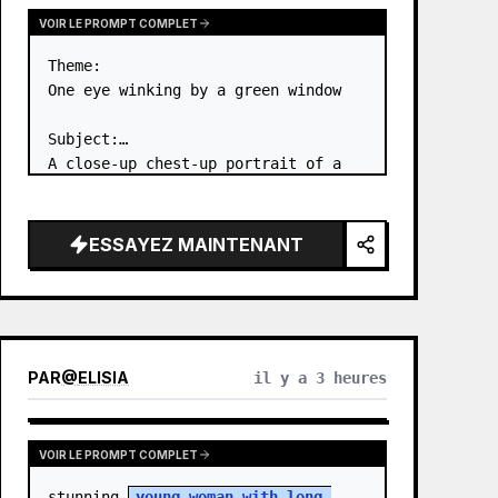
VOIR LE PROMPT COMPLET
Theme:

One eye winking by a green window

Subject:

A close-up chest-up portrait of a 
young woman wearing a 
white lace-
trimmed dress
 leaning her cheek on 
one hand and smiling with one eye 
ESSAYEZ MAINTENANT
closed at a wooden table in a 
{argum…
PAR
@
ELISIA
il y a 3 heures
VOIR LE PROMPT COMPLET
stunning 
young woman with long 