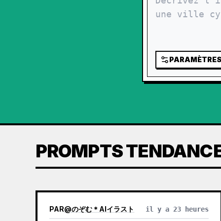
PARAMÈTRE
PROMPTS TENDANC
PAR
@
のぞむ＊AIイラスト
il y a 23 heures