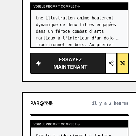
VOIR LE PROMPT COMPLET
Une illustration anime hautement 
dynamique de deux filles engagées 
dans un féroce combat d'arts 
martiaux à l'intérieur d'un dojo 
traditionnel en bois. Au premier 
plan, une fille avec {argument 
name="character 1 hair" 
ESSAYEZ
default="des cheveux noirs en 
MAINTENANT
chignon haut…
PAR
@
李岳
il y a 2 heures
VOIR LE PROMPT COMPLET
Create a wide cinematic fantasy 