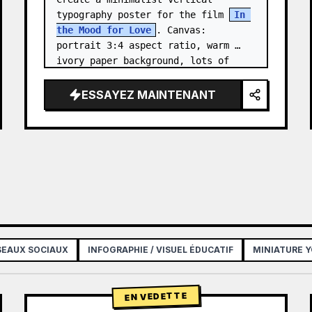
typography poster for the film 
In 
the Mood for Love
. Canvas: 
portrait 3:4 aspect ratio, warm 
ivory paper background, lots of 
negative space, centered 
composition. …
ESSAYEZ MAINTENANT
ÉSEAUX SOCIAUX
INFOGRAPHIE / VISUEL ÉDUCATIF
MINIATURE 
EN VEDETTE