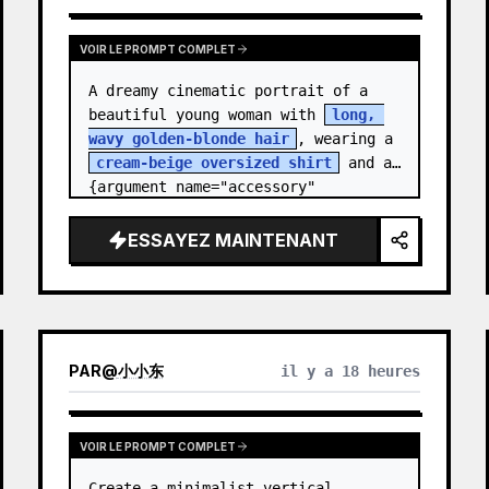
VOIR LE PROMPT COMPLET
A dreamy cinematic portrait of a 
beautiful young woman with 
long, 
wavy golden-blonde hair
, wearing a 
cream-beige oversized shirt
 and a 
{argument name="accessory" 
default="black leather…
ESSAYEZ MAINTENANT
PAR
@
小小东
il y a 18 heures
VOIR LE PROMPT COMPLET
Create a minimalist vertical 