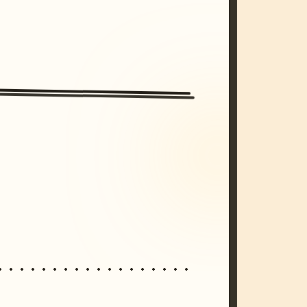
/imagine prompt: cinematic, cyberpunk s
unset, neon colors, 8k --v 6.0