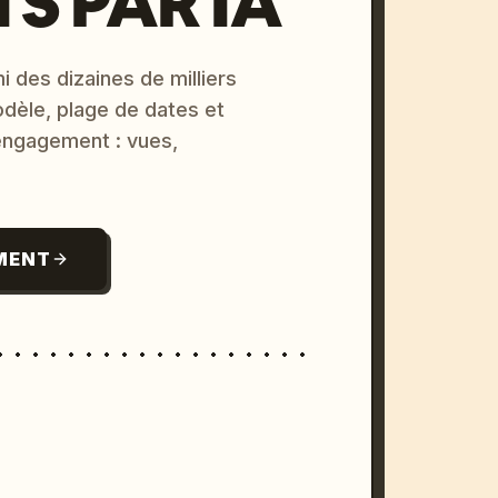
S PAR IA
i des dizaines de milliers
odèle, plage de dates et
 engagement : vues,
MENT