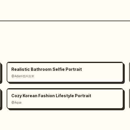
Realistic Bathroom Selfie Portrait
@Adam也叫吉米
Cozy Korean Fashion Lifestyle Portrait
@Aqsa