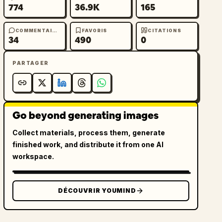
774
36.9K
165
COMMENTAIRES
FAVORIS
CITATIONS
34
490
0
PARTAGER
Go beyond generating images
Collect materials, process them, generate
finished work, and distribute it from one AI
workspace.
DÉCOUVRIR YOUMIND