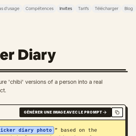
s d'usage
Compétences
Invites
Tarifs
Télécharger
Blog
er Diary
re 'chibi' versions of a person into a real
ct.
GÉNÉRER UNE IMAGE AVEC LE PROMPT
ticker diary photo
” based on the 