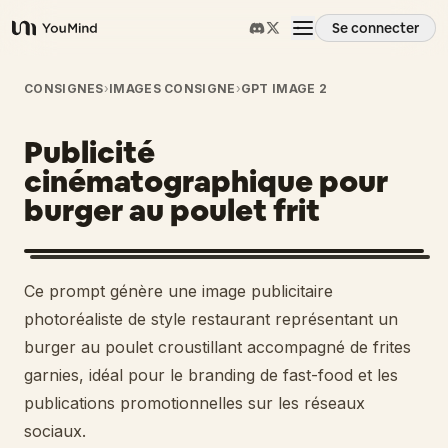
Se connecter
YouMind
Aperçu
CONSIGNES
›
IMAGES CONSIGNE
›
GPT IMAGE 2
Publicité
Cas d'usage
cinématographique pour
burger au poulet frit
Compétences
Invites
Ce prompt génère une image publicitaire
photoréaliste de style restaurant représentant un
Tarifs
burger au poulet croustillant accompagné de frites
garnies, idéal pour le branding de fast-food et les
publications promotionnelles sur les réseaux
Télécharger
sociaux.