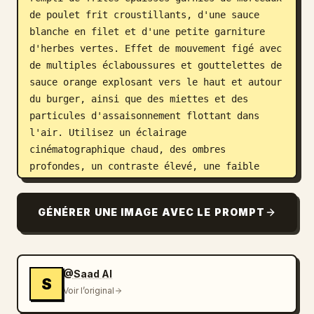
de poulet frit croustillants, d'une sauce 
blanche en filet et d'une petite garniture 
d'herbes vertes. Effet de mouvement figé avec 
de multiples éclaboussures et gouttelettes de 
sauce orange explosant vers le haut et autour 
du burger, ainsi que des miettes et des 
particules d'assaisonnement flottant dans 
l'air. Utilisez un éclairage 
cinématographique chaud, des ombres 
profondes, un contraste élevé, une faible 
profondeur de champ, des textures dorées 
riches, des reflets brillants sur le pain et 
GÉNÉRER UNE IMAGE AVEC LE PROMPT
la sauce, et un arrière-plan bokeh flou et 
atmosphérique dans un cadre de restaurant 
décontracté haut de gamme. Angle de caméra 
bas et rapproché, vue de 3/4 face, mise au 
@Saad AI
S
point nette sur le burger, les frites étant 
Voir l’original
légèrement en retrait mais toujours 