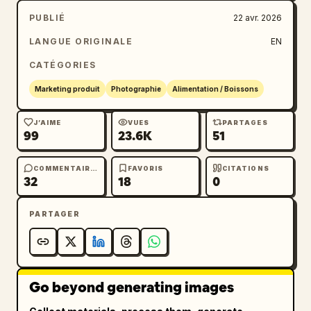
détaillées. Assiette de service en ardoise 
PUBLIÉ
22 avr. 2026
sombre, miettes éparpillées et gouttes de 
sauce sur la surface. Ajoutez un logo blanc 
LANGUE ORIGINALE
EN
épuré 
Pollo.ai
 dans le coin supérieur 
CATÉGORIES
droit.
Marketing produit
Photographie
Alimentation / Boissons
J’AIME
VUES
PARTAGES
99
23.6K
51
COMMENTAIRES
FAVORIS
CITATIONS
32
18
0
PARTAGER
Go beyond generating images