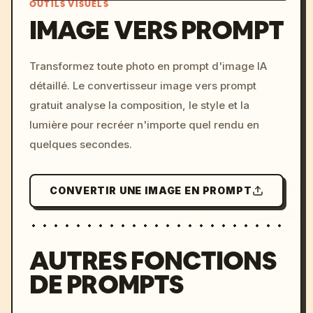
OUTILS VISUELS
IMAGE VERS PROMPT
/imagine prompt: cinemati
Transformez toute photo en prompt d'image IA
c, cyberpunk sunset, neon
détaillé. Le convertisseur image vers prompt
colors, 8k --v 6.0
gratuit analyse la composition, le style et la
lumière pour recréer n'importe quel rendu en
quelques secondes.
CONVERTIR UNE IMAGE EN PROMPT
AUTRES FONCTIONS
DE PROMPTS