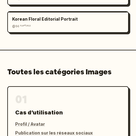
Korean Floral Editorial Portrait
@𝟡𝟜 ᴾᴸᴬʸᶠᴼᴿᴳᴱ
Toutes les catégories Images
01
Cas d’utilisation
Profil / Avatar
Publication sur les réseaux sociaux