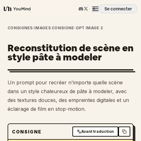
Se connecter
YouMind
Aperçu
CONSIGNES
›
IMAGES CONSIGNE
›
GPT IMAGE 2
Reconstitution de scène en
Cas d'usage
style pâte à modeler
Compétences
Un prompt pour recréer n'importe quelle scène
Invites
dans un style chaleureux de pâte à modeler, avec
des textures douces, des empreintes digitales et un
éclairage de film en stop-motion.
Tarifs
Télécharger
CONSIGNE
Avant traduction