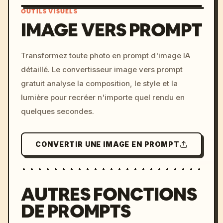
OUTILS VISUELS
IMAGE VERS PROMPT
/imagine prompt: cinemati
Transformez toute photo en prompt d'image IA
c, cyberpunk sunset, neon
détaillé. Le convertisseur image vers prompt
colors, 8k --v 6.0
gratuit analyse la composition, le style et la
lumière pour recréer n'importe quel rendu en
quelques secondes.
CONVERTIR UNE IMAGE EN PROMPT
AUTRES FONCTIONS
DE PROMPTS