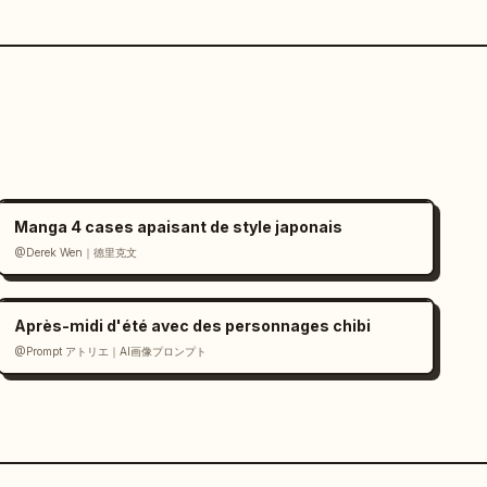
Manga 4 cases apaisant de style japonais
@Derek Wen｜德里克文
Après-midi d'été avec des personnages chibi
@Prompt アトリエ｜AI画像プロンプト