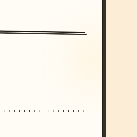
/imagine prompt: cinematic, cyberpunk s
unset, neon colors, 8k --v 6.0