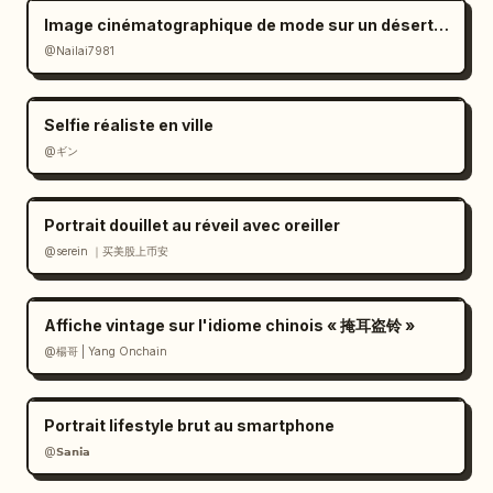
vers le panier, petits traits d'accentuation, 
Image cinématographique de mode sur un désert de sel à l'ambiance mélancolique
soulignement"

@Nailai7981
      },

      {

        "number": 5,

Selfie réaliste en ville
        "word": "slippers",

@ギン
        "example_sentence": "My slippers are 
here.",

Portrait douillet au réveil avec oreiller
        "target_object": "paire de chaussons 
@serein ｜买美股上币安
roses pâle sur le sol près du bas",

        "placement": "en bas au centre-droit, 
au-dessus des chaussons",

Affiche vintage sur l'idiome chinois « 掩耳盗铃 »
        "doodles": "contour blanc autour des 
@楊哥 | Yang Onchain
deux chaussons, flèche courbe pointant vers 
eux, petite étincelle, soulignement"

      },

Portrait lifestyle brut au smartphone
      {

@𝗦𝗮𝗻𝗶𝗮
        "number": 6,
