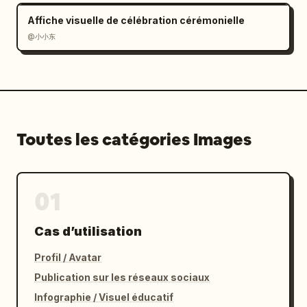
        "word": "plant",

        "example_sentence": "The plant is 
Affiche visuelle de célébration cérémonielle
green.",

@小小东
        "target_object": "plante verte en pot 
sur le dessus de la machine à laver",

        "placement": "en haut à droite à côté 
de la plante",

        "doodles": "contour blanc autour des 
feuilles et du pot, flèches entourant la 
Toutes les catégories Images
plante, étincelles"

      }

    ]

01
  },

  "text_rendering": "Utiliser une écriture 
Cas d’utilisation
manuscrite blanche claire avec des mots de 
vocabulaire en gras et des phrases d'exemple 
Profil / Avatar
plus petites. Numéroter chaque élément 
Publication sur les réseaux sociaux
exactement comme indiqué de 1 à 6. Ajouter 
des marques ludiques style carnet de notes 
Infographie / Visuel éducatif