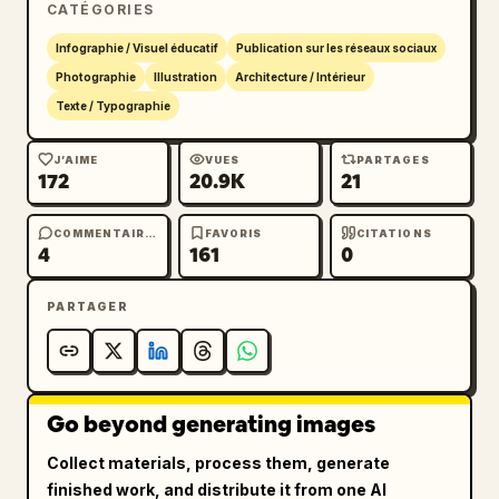
CATÉGORIES
numérotées placées autour de l'image",

    "count": 6,

Infographie / Visuel éducatif
Publication sur les réseaux sociaux
    "items": [

Photographie
Illustration
Architecture / Intérieur
      {

Texte / Typographie
        "number": 1,

        "word": "
window
",

J’AIME
VUES
PARTAGES
172
20.9K
21
        "example_sentence": "
I open the window.
",

        "target_object": "grands carreaux de 
COMMENTAIRES
FAVORIS
CITATIONS
4
161
0
fenêtre et barreaux métalliques en haut à 
gauche et au centre",

PARTAGER
        "placement": "en haut à droite près 
de la fenêtre",

        "doodles": "flèche courbe pointant 
vers la gauche en direction de la fenêtre, 
petites lignes d'accentuation, court 
Go beyond generating images
soulignement sous la phrase"

Collect materials, process them, generate
      },

finished work, and distribute it from one AI