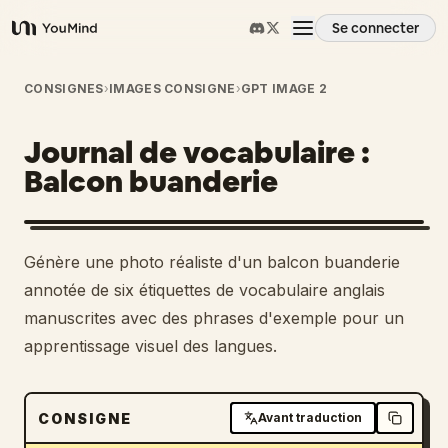
Se connecter
YouMind
Aperçu
CONSIGNES
›
IMAGES CONSIGNE
›
GPT IMAGE 2
Journal de vocabulaire :
Cas d'usage
Balcon buanderie
Compétences
Génère une photo réaliste d'un balcon buanderie
Invites
annotée de six étiquettes de vocabulaire anglais
manuscrites avec des phrases d'exemple pour un
apprentissage visuel des langues.
Tarifs
Télécharger
CONSIGNE
Avant traduction