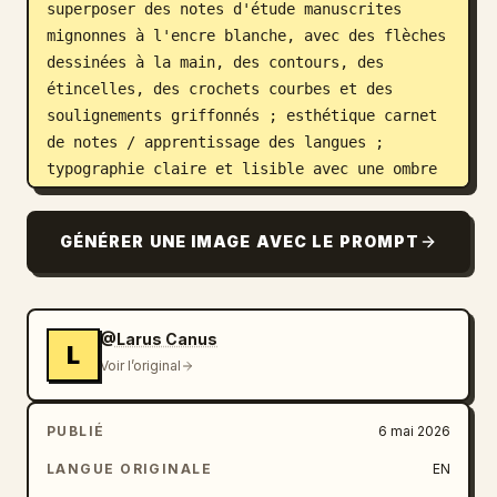
superposer des notes d'étude manuscrites 
mignonnes à l'encre blanche, avec des flèches 
dessinées à la main, des contours, des 
étincelles, des crochets courbes et des 
soulignements griffonnés ; esthétique carnet 
de notes / apprentissage des langues ; 
typographie claire et lisible avec une ombre 
subtile pour le contraste",

  "format": {

GÉNÉRER UNE IMAGE AVEC LE PROMPT
    "orientation": "poster vertical 9:16 pour 
smartphone",

    "composition": "placer les étiquettes 
directement à côté des objets correspondants 
@Larus Canus
L
sans masquer la scène ; utiliser du texte et 
Voir l’original
des gribouillages blancs style marqueur"

  },

PUBLIÉ
6 mai 2026
  "vocabulary_overlay": {

    "headline": "pas de titre principal, 
LANGUE ORIGINALE
EN
uniquement des étiquettes de vocabulaire 