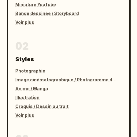
tout en gardant tout le texte lisible.",

Miniature YouTube
  "lighting_and_mood": "lumière du jour vive 
Bande dessinée / Storyboard
et couverte, atmosphère domestique 
Voir plus
quotidienne chaleureuse, réalisme 
photographique combiné à une annotation 
charmante style notes d'étude"

02
}
Styles
Photographie
Image cinématographique / Photogramme de film
Anime / Manga
Illustration
Croquis / Dessin au trait
Voir plus