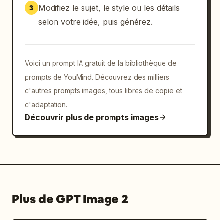
drapée sur l'étendoir en métal",

Modifiez le sujet, le style ou les détails
3
        "placement": "au milieu à droite, 
selon votre idée, puis générez.
sous la serviette",

        "doodles": "flèche pointant vers le 
haut en direction de la serviette et un 
simple soulignement"

Voici un prompt IA gratuit de la bibliothèque de
      },

prompts de YouMind. Découvrez des milliers
      {

d'autres prompts images, tous libres de copie et
        "number": 4,

d'adaptation.
        "word": "basket",

Découvrir plus de prompts images
        "example_sentence": "The basket is 
full.",

        "target_object": "panier à linge rond 
en plastique rempli de vêtements en bas à 
gauche",

        "placement": "en bas à gauche du 
centre, à côté du panier",

Plus de GPT Image 2
        "doodles": "contour blanc autour du 
rebord et du côté du panier, flèche pointant 