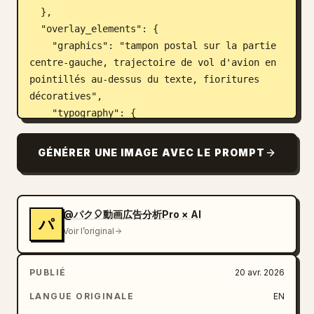
  },

  "overlay_elements": {

    "graphics": "tampon postal sur la partie 
centre-gauche, trajectoire de vol d'avion en 
pointillés au-dessus du texte, fioritures 
décoratives",

    "typography": {

      "catchphrase": {

        "text": "
GÉNÉRER UNE IMAGE AVEC LE PROMPT
Une ville inconnue vous attend.
",

        "style": "petite police serif, 
incurvée le long d'une ligne avec une icône 
d'avion"

@パク🎈動画広告分析Pro × AI
パ
      },

Voir l’original
      "main_headline": {

        "text": "
PUBLIÉ
20 avr. 2026
Pour vos prochaines vacances, partez 
flâner.
LANGUE ORIGINALE
EN
",
