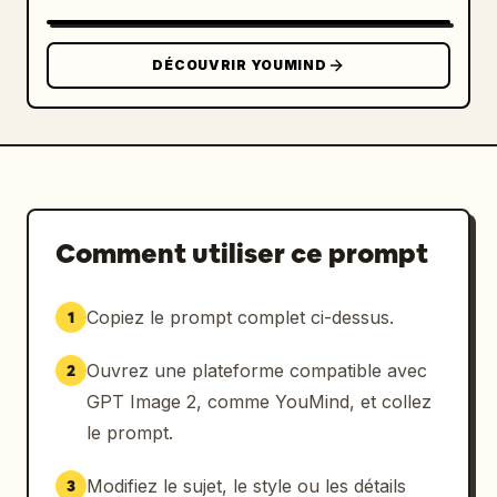
    }

  },

DÉCOUVRIR YOUMIND
  "layout": {

    "bottom_navigation_bar": {

      "style": "bannière blanche avec coins 
supérieurs arrondis",

      "count": 3,

      "items": [

        { "icon": "camera", "label": 
Comment utiliser ce prompt
"Photogénique" },

        { "icon": "fork and spoon", "label": 
"Balade gourmande" },

Copiez le prompt complet ci-dessus.
1
        { "icon": "suitcase", "label": 
"Voyage facile" }

Ouvrez une plateforme compatible avec
2
      ]

GPT Image 2, comme YouMind, et collez
    }

le prompt.
  }

}
Modifiez le sujet, le style ou les détails
3