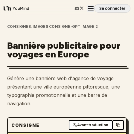
Se connecter
YouMind
Aperçu
CONSIGNES
›
IMAGES CONSIGNE
›
GPT IMAGE 2
Bannière publicitaire pour
Cas d'usage
voyages en Europe
Compétences
Génère une bannière web d'agence de voyage
Invites
présentant une ville européenne pittoresque, une
typographie promotionnelle et une barre de
navigation.
Tarifs
Télécharger
CONSIGNE
Avant traduction