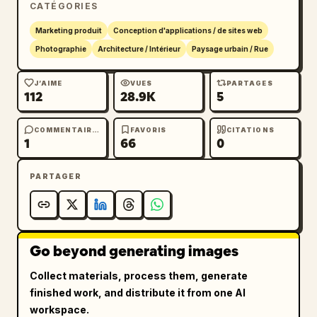
CATÉGORIES
        "style": "grande police serif 
élégante, couleurs mélangées marron, bleu et 
Marketing produit
Conception d'applications / de sites web
rose"

Photographie
Architecture / Intérieur
Paysage urbain / Rue
      },

      "subtitle": {

J’AIME
VUES
PARTAGES
112
28.9K
5
        "text": "
Marchez sur les pavés et sentez votre 
esprit s'alléger.
COMMENTAIRES
FAVORIS
CITATIONS
1
66
0
",

        "style": "police serif moyenne, 
encadrée par des lignes décoratives vintage"

PARTAGER
      }

    },

    "call_to_action": {

      "button_text": "
Go beyond generating images
Trouver une destination >
",

Collect materials, process them, generate
      "style": "bouton rouge en forme de 
finished work, and distribute it from one AI
pilule avec une bordure dorée à double ligne, 
workspace.
centré sous le texte"
