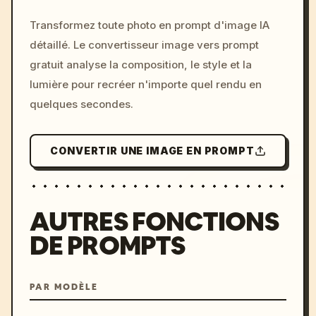
/imagine prompt: cinemati
Transformez toute photo en prompt d'image IA
c, cyberpunk sunset, neon
détaillé. Le convertisseur image vers prompt
colors, 8k --v 6.0
gratuit analyse la composition, le style et la
lumière pour recréer n'importe quel rendu en
quelques secondes.
CONVERTIR UNE IMAGE EN PROMPT
AUTRES FONCTIONS
DE PROMPTS
PAR MODÈLE