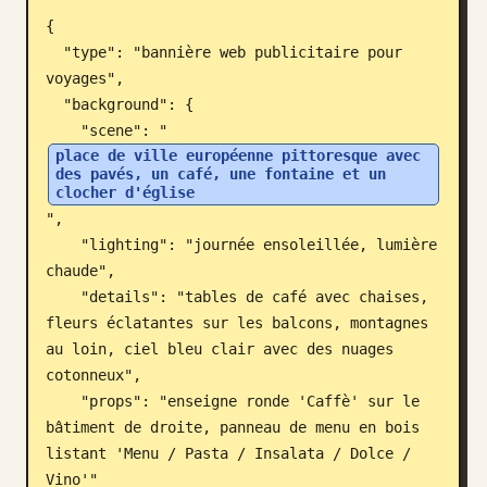
{

Blog
  "type": "bannière web publicitaire pour 
voyages",

Mises à jour
  "background": {

    "scene": "
place de ville européenne pittoresque avec 
des pavés, un café, une fontaine et un 
clocher d'église
",

    "lighting": "journée ensoleillée, lumière 
chaude",

    "details": "tables de café avec chaises, 
fleurs éclatantes sur les balcons, montagnes 
au loin, ciel bleu clair avec des nuages 
cotonneux",

    "props": "enseigne ronde 'Caffè' sur le 
bâtiment de droite, panneau de menu en bois 
listant 'Menu / Pasta / Insalata / Dolce / 
Vino'"
