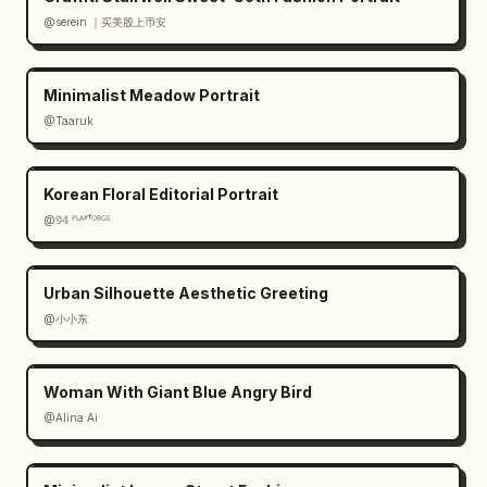
@serein ｜买美股上币安
Minimalist Meadow Portrait
@Taaruk
Korean Floral Editorial Portrait
@𝟡𝟜 ᴾᴸᴬʸᶠᴼᴿᴳᴱ
Urban Silhouette Aesthetic Greeting
@小小东
Woman With Giant Blue Angry Bird
@Alina Ai