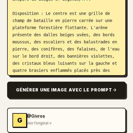
Disposition : Le centre est une grille de 
champ de bataille en pierre carrée sur une 
plateforme forestière flottante. L'arène 
présente des dalles beiges usées, des bords 
moussus, des escaliers et des balustrades en 
pierre, des conifères, des falaises, de l'eau 
sur le bord droit, des bannières violettes, 
des cristaux bleus luisants sur la gauche et 
quatre brasiers enflammés placés près des 
coins de l'arène. Au centre supérieur, placez 
une barre HUD sombre et ornée indiquant « 3-2 
GÉNÉRER UNE IMAGE AVEC LE PROMPT
», de petites icônes de traits/objets, un 
compteur d'or « 26 » et une longue barre de 
progression cyan en dessous. En haut à 
droite, ajoutez trois boutons de menu 
@Givros
G
arrondis avec des icônes : casque, livre et 
Voir l’original
engrenage.
