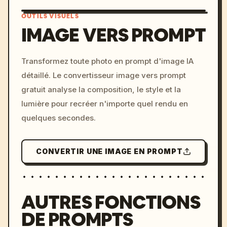
OUTILS VISUELS
IMAGE VERS PROMPT
/imagine prompt: cinemati
Transformez toute photo en prompt d'image IA
c, cyberpunk sunset, neon
détaillé. Le convertisseur image vers prompt
colors, 8k --v 6.0
gratuit analyse la composition, le style et la
lumière pour recréer n'importe quel rendu en
quelques secondes.
CONVERTIR UNE IMAGE EN PROMPT
AUTRES FONCTIONS
DE PROMPTS