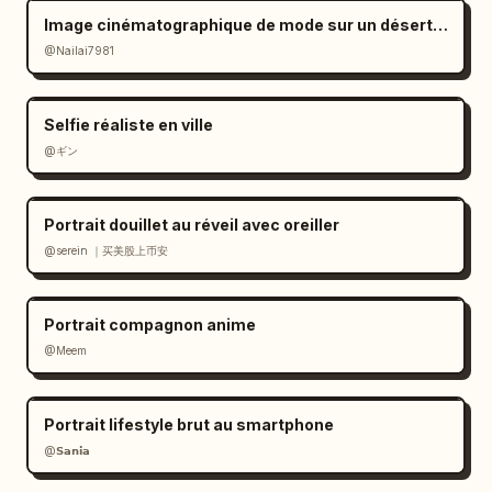
Image cinématographique de mode sur un désert de sel à l'ambiance mélancolique
@Nailai7981
Selfie réaliste en ville
@ギン
Portrait douillet au réveil avec oreiller
@serein ｜买美股上币安
Portrait compagnon anime
@Meem
Portrait lifestyle brut au smartphone
@𝗦𝗮𝗻𝗶𝗮