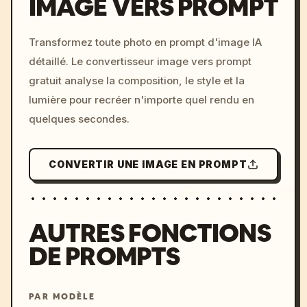
IMAGE VERS PROMPT
/imagine prompt: cinemati
Transformez toute photo en prompt d'image IA
c, cyberpunk sunset, neon
détaillé. Le convertisseur image vers prompt
colors, 8k --v 6.0
gratuit analyse la composition, le style et la
lumière pour recréer n'importe quel rendu en
quelques secondes.
CONVERTIR UNE IMAGE EN PROMPT
AUTRES FONCTIONS
DE PROMPTS
PAR MODÈLE