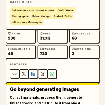
CATÉGORIES
Publication sur les réseaux sociaux
Profil / Avatar
Photographie
Rétro / Vintage
Portrait / Selfie
Influenceur / Mannequin
J’AIME
VUES
PARTAGES
930
37.7K
68
COMMENTAIRES
FAVORIS
CITATIONS
49
720
2
PARTAGER
Go beyond generating images
Collect materials, process them, generate
finished work, and distribute it from one AI