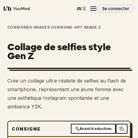
Se connecter
YouMind
Aperçu
CONSIGNES
›
IMAGES CONSIGNE
›
GPT IMAGE 2
Collage de selfies style
Cas d'usage
Gen Z
Compétences
Crée un collage ultra-réaliste de selfies au flash de
Invites
smartphone, représentant une jeune femme avec
une esthétique Instagram spontanée et une
ambiance Y2K.
Tarifs
Télécharger
CONSIGNE
Avant traduction