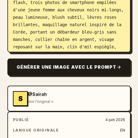
flash, trois photos de smartphone empilées 
d'une jeune femme aux cheveux noirs mi-longs, 
peau lumineuse, blush subtil, lèvres roses 
brillantes, maquillage naturel inspiré de la 
Corée, portant un débardeur bleu-gris sans 
manches, collier chaîne en argent, visage 
reposant sur la main, clin d'œil espiègle, 
regardant sur le côté et expression de 
baiser. Flash d'appareil photo direct créant 
GÉNÉRER UNE IMAGE AVEC LE PROMPT
des reflets lumineux et des ombres marquées, 
fond de chambre sombre, esthétique selfie 
spontanée, cheveux décoiffés, texture de peau 
photoréaliste, yeux et lèvres très détaillés, 
@Sairah
S
ambiance Instagram/Tumblr, photographie 35mm, 
Voir l’original
éclairage réaliste, mise au point ultra-
nette, haute résolution.
PUBLIÉ
4 juin 2026
LANGUE ORIGINALE
EN