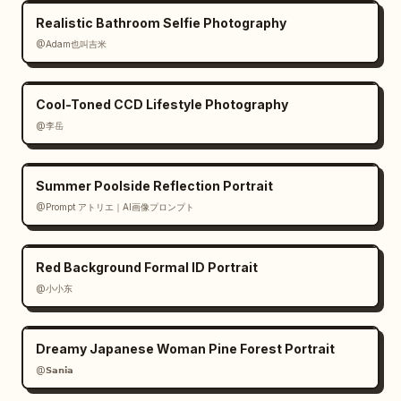
Realistic Bathroom Selfie Photography
@Adam也叫吉米
Cool-Toned CCD Lifestyle Photography
@李岳
Summer Poolside Reflection Portrait
@Prompt アトリエ｜AI画像プロンプト
Red Background Formal ID Portrait
@小小东
Dreamy Japanese Woman Pine Forest Portrait
@𝗦𝗮𝗻𝗶𝗮