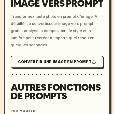
IMAGE VERS PROMPT
/imagine prompt: cinemati
Transformez toute photo en prompt d'image IA
c, cyberpunk sunset, neon
détaillé. Le convertisseur image vers prompt
colors, 8k --v 6.0
gratuit analyse la composition, le style et la
lumière pour recréer n'importe quel rendu en
quelques secondes.
CONVERTIR UNE IMAGE EN PROMPT
AUTRES FONCTIONS
DE PROMPTS
PAR MODÈLE