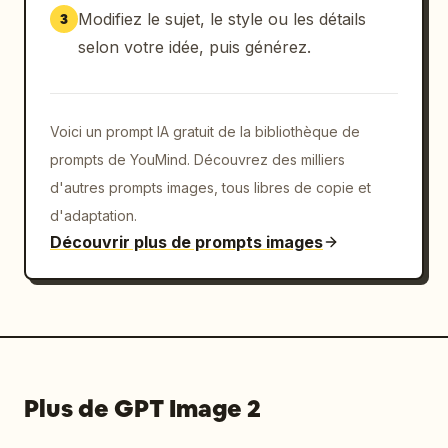
: ultra-détaillé, photoréaliste, résolution 
Modifiez le sujet, le style ou les détails
3
8K, clarté macro, photographie de produit 
selon votre idée, puis générez.
professionnelle, réalisme documentaire.
Voici un prompt IA gratuit de la bibliothèque de
prompts de YouMind. Découvrez des milliers
d'autres prompts images, tous libres de copie et
d'adaptation.
Découvrir plus de prompts images
Plus de GPT Image 2