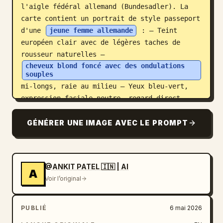
l'aigle fédéral allemand (Bundesadler). La 
carte contient un portrait de style passeport 
d'une 
jeune femme allemande
 : – Teint 
européen clair avec de légères taches de 
rousseur naturelles – 
cheveux blond foncé avec des ondulations 
souples
mi-longs, raie au milieu – Yeux bleu-vert, 
expression faciale neutre, regard direct – 
Maquillage minimal, texture de peau réaliste 
– Portant un blazer bleu marine ou noir avec 
GÉNÉRER UNE IMAGE AVEC LE PROMPT
des bijoux dorés discrets. Détails d'identité 
personnels affichés dans un format européen 
multilingue (allemand / anglais / français) : 
@ANKIT PATEL 🇮🇳 | AI
– Name / Surname / Nom : MÜLLER – Vornamen / 
A
Voir l’original
Given names / Prénoms : LENA MARIE – 
Geburtstag / Date of birth / Date de 
naissance : 14.08.1992 – Geburtsort / Place 
PUBLIÉ
6 mai 2026
of birth / Lieu de naissance : MÜNCHEN – 