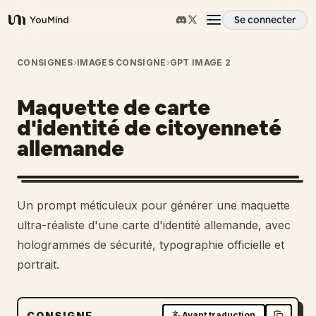
Se connecter
YouMind
Aperçu
CONSIGNES
›
IMAGES CONSIGNE
›
GPT IMAGE 2
Maquette de carte
Cas d'usage
d'identité de citoyenneté
allemande
Compétences
Invites
Un prompt méticuleux pour générer une maquette
ultra-réaliste d'une carte d'identité allemande, avec
Tarifs
hologrammes de sécurité, typographie officielle et
portrait.
Télécharger
CONSIGNE
Avant traduction