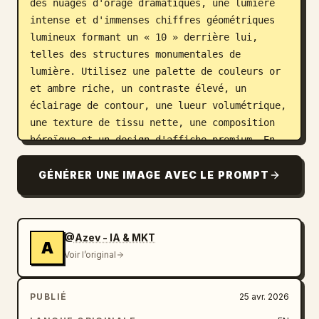
des nuages d'orage dramatiques, une lumière 
intense et d'immenses chiffres géométriques 
lumineux formant un « 10 » derrière lui, 
telles des structures monumentales de 
lumière. Utilisez une palette de couleurs or 
et ambre riche, un contraste élevé, un 
éclairage de contour, une lueur volumétrique, 
une texture de tissu nette, une composition 
héroïque et un design d'affiche premium. En 
bas, ajoutez un grand titre en lettres serif 
dorées métallisées indiquant 
NEYMAR JR
, 
GÉNÉRER UNE IMAGE AVEC LE PROMPT
avec un texte doré plus petit en dessous 
indiquant « 2026 » et « COPA DO MUNDO », 
centré comme une affiche épique d'annonce de 
@Azev - IA & MKT
Coupe du Monde.
A
Voir l’original
PUBLIÉ
25 avr. 2026