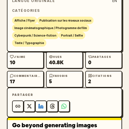
LANGUE ORIGINALE
EN
CATÉGORIES
Affiche / Flyer
Publication sur les réseaux sociaux
Image cinématographique / Photogramme de film
Cyberpunk / Science-fiction
Portrait / Selfie
Texte / Typographie
J’AIME
VUES
PARTAGES
10
40.8K
0
COMMENTAIRES
FAVORIS
CITATIONS
17
5
2
PARTAGER
Go beyond generating images