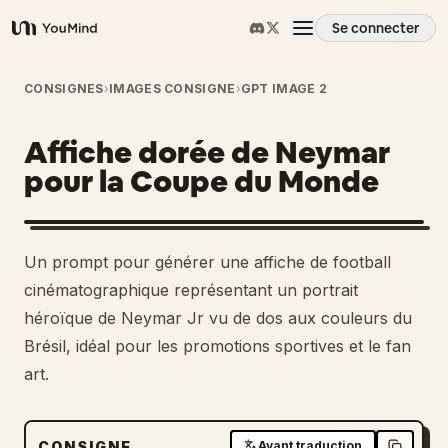
Se connecter
YouMind
Aperçu
CONSIGNES
›
IMAGES CONSIGNE
›
GPT IMAGE 2
Affiche dorée de Neymar
Cas d'usage
pour la Coupe du Monde
Compétences
Un prompt pour générer une affiche de football
Invites
cinématographique représentant un portrait
héroïque de Neymar Jr vu de dos aux couleurs du
Brésil, idéal pour les promotions sportives et le fan
Tarifs
art.
Télécharger
CONSIGNE
Avant traduction