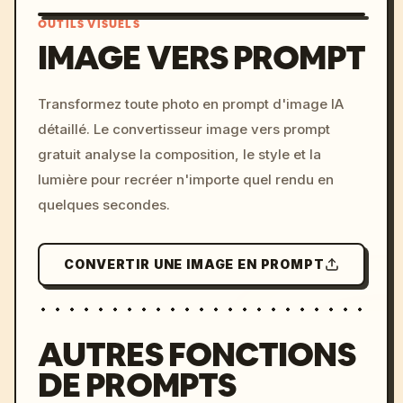
OUTILS VISUELS
IMAGE VERS PROMPT
/imagine prompt: cinemati
Transformez toute photo en prompt d'image IA
c, cyberpunk sunset, neon
détaillé. Le convertisseur image vers prompt
colors, 8k --v 6.0
gratuit analyse la composition, le style et la
lumière pour recréer n'importe quel rendu en
quelques secondes.
CONVERTIR UNE IMAGE EN PROMPT
AUTRES FONCTIONS
DE PROMPTS