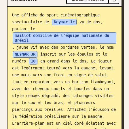
Blog
Une affiche de sport cinématographique 
spectaculaire de 
Neymar Jr
 vu de dos, 
Mises à jour
portant le 
maillot domicile de l'équipe nationale du 
Brésil
, jaune vif avec des bordures vertes, le nom 
NEYMAR JR
 inscrit sur les épaules et le 
numéro 
10
 en grand dans le dos. Le joueur 
est légèrement tourné vers la gauche, levant 
une main vers son front en signe de salut 
tout en regardant vers un horizon flamboyant, 
avec des cheveux courts et bouclés dans un 
style mohawk dégradé, des tatouages visibles 
sur le cou et les bras, et plusieurs 
piercings aux oreilles. Affichez l'écusson de 
la fédération brésilienne sur la manche. 
L'arrière-plan est un ciel doré éclatant avec 