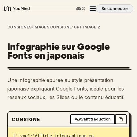
Se connecter
YouMind
Aperçu
CONSIGNES
›
IMAGES CONSIGNE
›
GPT IMAGE 2
Infographie sur Google
Cas d'usage
Fonts en japonais
Compétences
Une infographie épurée au style présentation
Invites
japonaise expliquant Google Fonts, idéale pour les
réseaux sociaux, les Slides ou le contenu éducatif.
Tarifs
CONSIGNE
Avant traduction
Télécharger
{"type":"Affiche infographique en 