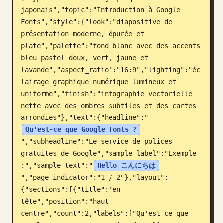
japonais","topic":"Introduction à Google 
Blog
Fonts","style":{"look":"diapositive de 
présentation moderne, épurée et 
Mises à jour
plate","palette":"fond blanc avec des accents 
bleu pastel doux, vert, jaune et 
lavande","aspect_ratio":"16:9","lighting":"éc
lairage graphique numérique lumineux et 
uniforme","finish":"infographie vectorielle 
nette avec des ombres subtiles et des cartes 
arrondies"},"text":{"headline":"
Qu'est-ce que Google Fonts ?
","subheadline":"Le service de polices 
gratuites de Google","sample_label":"Exemple 
:","sample_text":"
Hello こんにちは
","page_indicator":"1 / 2"},"layout":
{"sections":[{"title":"en-
tête","position":"haut 
centre","count":2,"labels":["Qu'est-ce que 