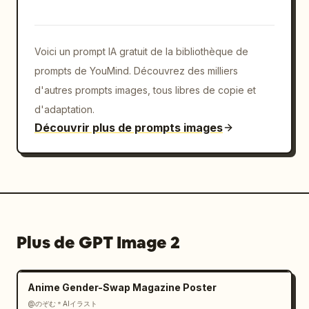
d'application","color":"violet 
clair","icon":"smartphone"}]},"divider":"lign
e pointillée 
Voici un prompt IA gratuit de la bibliothèque de
verticale","sample_preview":"grand 
échantillon typographique noir sur fond 
prompts de YouMind. Découvrez des milliers
blanc"},"typography":{"headline_font":"
d'autres prompts images, tous libres de copie et
sans serif arrondi type Google Sans
d'adaptation.
","body_font":"
sans serif japonais épuré
Découvrir plus de prompts images
","notes":"Le mot Google dans le titre 
utilise le style officiel du logo multicolore 
de Google : G bleu, o rouge, o jaune, g bleu, 
l vert, e rouge ; le reste du titre est bleu 
marine foncé."}}
Plus de GPT Image 2
Anime Gender-Swap Magazine Poster
@のぞむ＊AIイラスト