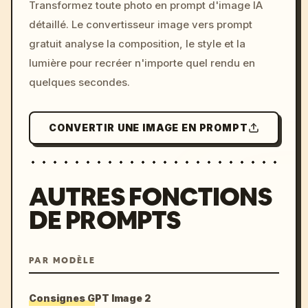
Transformez toute photo en prompt d'image IA
c, cyberpunk sunset, neon
détaillé. Le convertisseur image vers prompt
colors, 8k --v 6.0
gratuit analyse la composition, le style et la
lumière pour recréer n'importe quel rendu en
quelques secondes.
CONVERTIR UNE IMAGE EN PROMPT
AUTRES FONCTIONS
DE PROMPTS
PAR MODÈLE
Consignes GPT Image 2