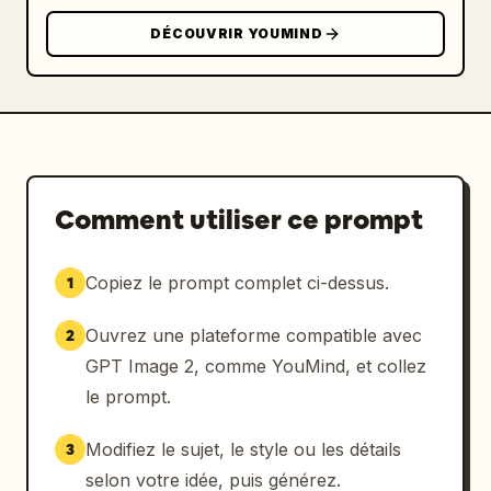
arrondie avec ombre légère, badge de numéro 
DÉCOUVRIR YOUMIND
bleu, grands échantillons typographiques 
lisant Aa あ ア, chacun avec un soulignement 
coloré en bleu, rose et jaune"},
{"number":"3","title":"Intégration 
rapide","description":"Il suffit d'ajouter un 
lien pour charger les polices sur le 
Web.","visual":"carte blanche arrondie avec 
Comment utiliser ce prompt
ombre légère, badge de numéro bleu, panneau 
de code bleu marine contenant la balise de 
Copiez le prompt complet ci-dessus.
1
lien HTML pour Google Fonts"}],"lower_band":
{"left_icon":"icône d'étincelle bleue dans un 
Ouvrez une plateforme compatible avec
2
cercle bleu pâle","title":"Utile 
pour","chips":{"count":3,"items":
GPT Image 2, comme YouMind, et collez
[{"label":"Création Web","color":"bleu 
le prompt.
clair","icon":"globe"},{"label":"Création de 
Slides","color":"vert clair","icon":"tableau 
Modifiez le sujet, le style ou les détails
3
de présentation"},{"label":"UI 
selon votre idée, puis générez.