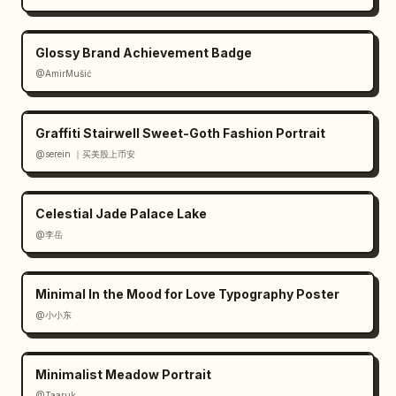
Glossy Brand Achievement Badge
@AmirMušić
Graffiti Stairwell Sweet-Goth Fashion Portrait
@serein ｜买美股上币安
Celestial Jade Palace Lake
@李岳
Minimal In the Mood for Love Typography Poster
@小小东
Minimalist Meadow Portrait
@Taaruk