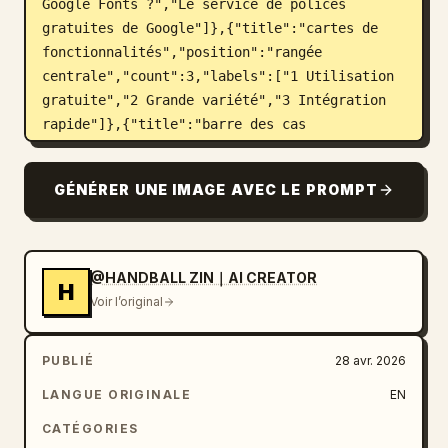
Google Fonts ?","Le service de polices 
gratuites de Google"]},{"title":"cartes de 
fonctionnalités","position":"rangée 
centrale","count":3,"labels":["1 Utilisation 
gratuite","2 Grande variété","3 Intégration 
rapide"]},{"title":"barre des cas 
d'usage","position":"bas gauche vers 
centre","count":4,"labels":["Utile 
GÉNÉRER UNE IMAGE AVEC LE PROMPT
pour","Création Web","Création de Slides","UI 
d'application"]},{"title":"zone 
d'exemple","position":"bas 
droite","count":2,"labels":["Exemple 
@HANDBALL ZIN｜AI CREATOR
H
:","Hello こんにちは"]},{"title":"marqueur de 
Voir l’original
page","position":"coin inférieur 
droit","count":1,"labels":["1 / 
PUBLIÉ
28 avr. 2026
2"]}],"background_decorations":
{"count":7,"items":["tache organique bleu 
LANGUE ORIGINALE
EN
pâle en haut à gauche","petite grille 
CATÉGORIES
pointillée bleue en haut à gauche","anneau 