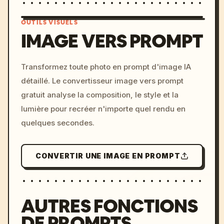
OUTILS VISUELS
IMAGE VERS PROMPT
/imagine prompt: cinemati
Transformez toute photo en prompt d'image IA
c, cyberpunk sunset, neon
détaillé. Le convertisseur image vers prompt
colors, 8k --v 6.0
gratuit analyse la composition, le style et la
lumière pour recréer n'importe quel rendu en
quelques secondes.
CONVERTIR UNE IMAGE EN PROMPT
AUTRES FONCTIONS
DE PROMPTS