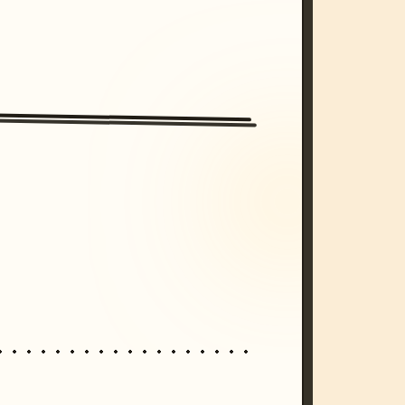
/imagine prompt: cinematic, cyberpunk s
unset, neon colors, 8k --v 6.0