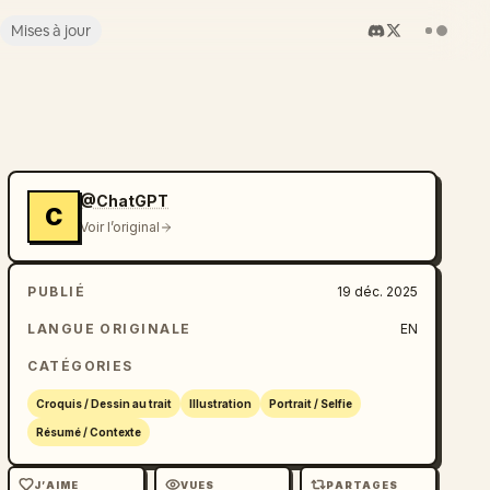
Mises à jour
@ChatGPT
C
Voir l’original
PUBLIÉ
19 déc. 2025
LANGUE ORIGINALE
EN
CATÉGORIES
Croquis / Dessin au trait
Illustration
Portrait / Selfie
Résumé / Contexte
J’AIME
VUES
PARTAGES