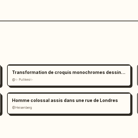
Transformation de croquis monochromes dessinés à la main
@✨ Pulikesi✨
Homme colossal assis dans une rue de Londres
@Heisenberg