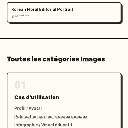
Korean Floral Editorial Portrait
@𝟡𝟜 ᴾᴸᴬʸᶠᴼᴿᴳᴱ
Toutes les catégories Images
01
Cas d’utilisation
Profil / Avatar
Publication sur les réseaux sociaux
Infographie / Visuel éducatif