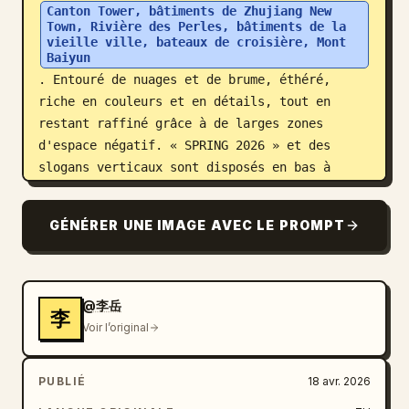
Canton Tower, bâtiments de Zhujiang New 
Town, Rivière des Perles, bâtiments de la 
vieille ville, bateaux de croisière, Mont 
Baiyun
. Entouré de nuages et de brume, éthéré, 
riche en couleurs et en détails, tout en 
restant raffiné grâce à de larges zones 
d'espace négatif. « SPRING 2026 » et des 
slogans verticaux sont disposés en bas à 
gauche, symbolisant « Capitale commerciale 
millénaire, Guangzhou pleine de charme ». 
GÉNÉRER UNE IMAGE AVEC LE PROMPT
Typographie belle et claire, format 9:16.
@李岳
李
Voir l’original
PUBLIÉ
18 avr. 2026