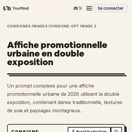
Se connecter
YouMind
Aperçu
CONSIGNES
›
IMAGES CONSIGNE
›
GPT IMAGE 2
Affiche promotionnelle
Cas d'usage
urbaine en double
exposition
Compétences
Invites
Un prompt complexe pour une affiche
promotionnelle urbaine de 2026 utilisant la double
Tarifs
exposition, combinant danse traditionnelle, textures
de soie et paysages montagneux.
Télécharger
CONSIGNE
Avant traduction