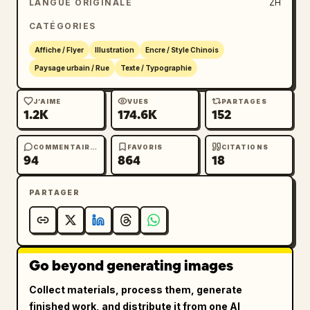
LANGUE ORIGINALE
ZH
CATÉGORIES
Affiche / Flyer
Illustration
Encre / Style Chinois
Paysage urbain / Rue
Texte / Typographie
J’AIME
VUES
PARTAGES
1.2K
174.6K
152
COMMENTAIRES
FAVORIS
CITATIONS
94
864
18
PARTAGER
Go beyond generating images
Collect materials, process them, generate
finished work, and distribute it from one AI