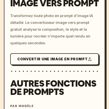
IMAGE VERS PROMPT
/imagine prompt: cinemati
Transformez toute photo en prompt d'image IA
c, cyberpunk sunset, neon
détaillé. Le convertisseur image vers prompt
colors, 8k --v 6.0
gratuit analyse la composition, le style et la
lumière pour recréer n'importe quel rendu en
quelques secondes.
CONVERTIR UNE IMAGE EN PROMPT
AUTRES FONCTIONS
DE PROMPTS
PAR MODÈLE