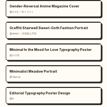
Gender-Reversal Anime Magazine Cover
@のぞむ＊AIイラスト
Graffiti Stairwell Sweet-Goth Fashion Portrait
@serein ｜买美股上币安
Minimal In the Mood for Love Typography Poster
@小小东
Minimalist Meadow Portrait
@Taaruk
Editorial Typography Poster Design
@K