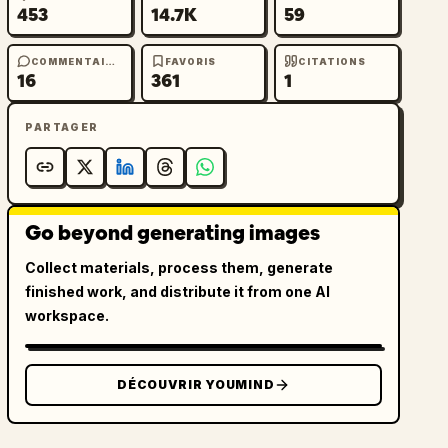
453
14.7K
59
COMMENTAIRES
FAVORIS
CITATIONS
16
361
1
PARTAGER
Go beyond generating images
Collect materials, process them, generate
finished work, and distribute it from one AI
workspace.
DÉCOUVRIR YOUMIND