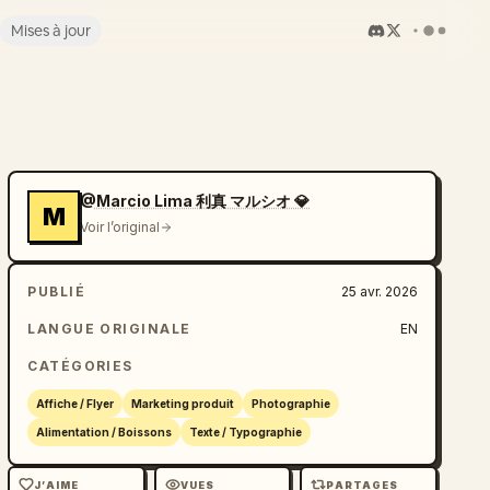
Mises à jour
@Marcio Lima 利真 マルシオ 💎
M
Voir l’original
PUBLIÉ
25 avr. 2026
LANGUE ORIGINALE
EN
CATÉGORIES
Affiche / Flyer
Marketing produit
Photographie
Alimentation / Boissons
Texte / Typographie
J’AIME
VUES
PARTAGES