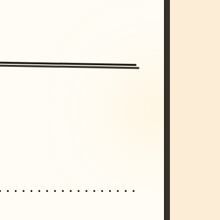
/imagine prompt: cinematic, cyberpunk s
unset, neon colors, 8k --v 6.0