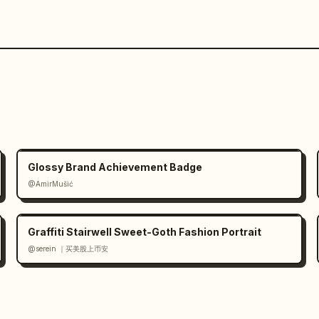
Glossy Brand Achievement Badge
@AmirMušić
Graffiti Stairwell Sweet-Goth Fashion Portrait
@serein ｜买美股上币安