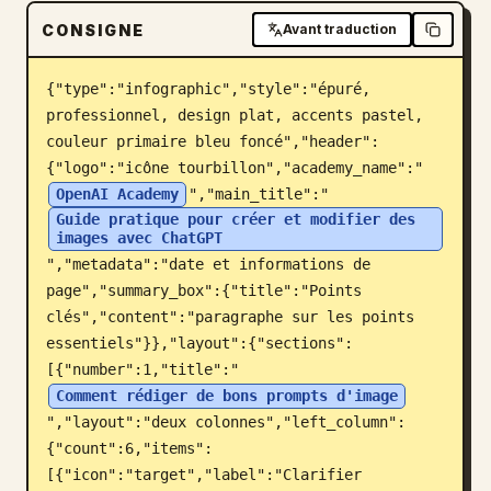
CONSIGNE
Blog
Avant traduction
{"type":"infographic","style":"épuré, 
Mises à jour
professionnel, design plat, accents pastel, 
couleur primaire bleu foncé","header":
{"logo":"icône tourbillon","academy_name":"
OpenAI Academy
","main_title":"
Guide pratique pour créer et modifier des 
images avec ChatGPT
","metadata":"date et informations de 
page","summary_box":{"title":"Points 
clés","content":"paragraphe sur les points 
essentiels"}},"layout":{"sections":
[{"number":1,"title":"
Comment rédiger de bons prompts d'image
","layout":"deux colonnes","left_column":
{"count":6,"items":
[{"icon":"target","label":"Clarifier 