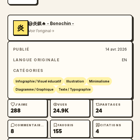
couleurs"},
{"icon":"landscape","label":"Ajuster 
l'arrière-plan"},
@炎鎮🔥 - ₿onochin -
炎
{"icon":"crop","label":"Maintenir la 
Voir l’original
composition"}]},"bottom_banner":"icône 
ampoule avec texte"},
PUBLIÉ
14 avr. 2026
{"number":3,"title":"Utilisations 
avancées","list":{"count":3,"items":
LANGUE ORIGINALE
EN
[{"icon":"multiple 
CATÉGORIES
images","label":"Utilisation d'images 
multiples"},{"icon":"text 
Infographie / Visuel éducatif
Illustration
Minimalisme
'Te'","label":"Texte dans l'image"},
Diagramme / Graphique
Texte / Typographie
{"icon":"pie chart","label":"Infographies et 
schémas"}]},"example_box":{"title":"Exemple 
J’AIME
VUES
PARTAGES
288
24.9K
24
de spécification de texte","graphic":"boîte 
verte avec 'SPRING SALE'"}},
{"number":4,"title":"Points de vigilance 
COMMENTAIRES
FAVORIS
CITATIONS
8
155
4
supplémentaires","items":{"count":4,"items":