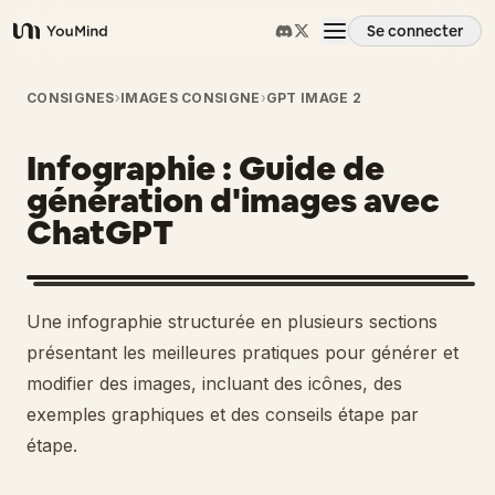
Se connecter
YouMind
Aperçu
CONSIGNES
›
IMAGES CONSIGNE
›
GPT IMAGE 2
Infographie : Guide de
Cas d'usage
génération d'images avec
ChatGPT
Compétences
Invites
1
Une infographie structurée en plusieurs sections
présentant les meilleures pratiques pour générer et
Tarifs
modifier des images, incluant des icônes, des
exemples graphiques et des conseils étape par
étape.
Télécharger