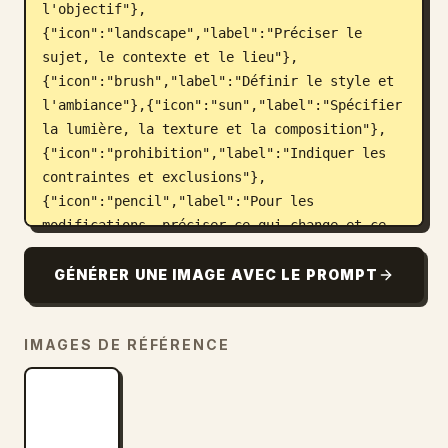
l'objectif"},
{"icon":"landscape","label":"Préciser le 
sujet, le contexte et le lieu"},
{"icon":"brush","label":"Définir le style et 
l'ambiance"},{"icon":"sun","label":"Spécifier 
la lumière, la texture et la composition"},
{"icon":"prohibition","label":"Indiquer les 
contraintes et exclusions"},
{"icon":"pencil","label":"Pour les 
modifications, préciser ce qui change et ce 
qui reste"}]},"right_column":
{"box_title":"Exemple de bon 
GÉNÉRER UNE IMAGE AVEC LE PROMPT
prompt","image":"
tasse blanche sur un bureau en bois
"}},
IMAGES DE RÉFÉRENCE
{"number":2,"title":"Amélioration itérative 
des résultats","cards":{"count":4,"items":
[{"icon":"sun","label":"Ajuster la 
luminosité"},
{"icon":"palette","label":"Ajuster les 