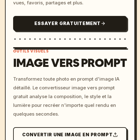
vues, favoris, partages et plus.
ESSAYER GRATUITEMENT
OUTILS VISUELS
IMAGE VERS PROMPT
/imagine prompt: cinemati
Transformez toute photo en prompt d'image IA
c, cyberpunk sunset, neon
détaillé. Le convertisseur image vers prompt
colors, 8k --v 6.0
gratuit analyse la composition, le style et la
lumière pour recréer n'importe quel rendu en
quelques secondes.
CONVERTIR UNE IMAGE EN PROMPT