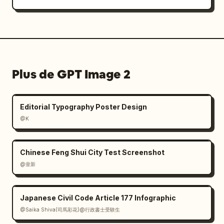
Plus de GPT Image 2
Editorial Typography Poster Design
@K
Chinese Feng Shui City Test Screenshot
@壹新
Japanese Civil Code Article 177 Infographic
@Saika Shiva(司馬彩花)@行政書士受験生