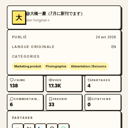
des tons marron, crème et or. La composition 
finale doit ressembler à un article de fond 
@大橋一慶（7月に新刊でます）
大
ou à une brochure promotionnelle d'un 
Voir l’original
restaurant de luxe.
PUBLIÉ
24 avr. 2026
LANGUE ORIGINALE
EN
CATÉGORIES
Marketing produit
Photographie
Alimentation / Boissons
J’AIME
VUES
PARTAGES
138
17.3K
4
COMMENTAIRES
FAVORIS
CITATIONS
6
33
0
PARTAGER