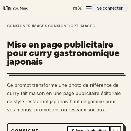
Se connecter
YouMind
Aperçu
CONSIGNES
›
IMAGES CONSIGNE
›
GPT IMAGE 2
Mise en page publicitaire
Cas d'usage
pour curry gastronomique
japonais
Compétences
Invites
1
Ce prompt transforme une photo de référence de
curry fait maison en une page publicitaire éditoriale
Tarifs
de style restaurant japonais haut de gamme pour
vos menus, promotions ou réseaux sociaux.
Télécharger
CONSIGNE
Avant traduction