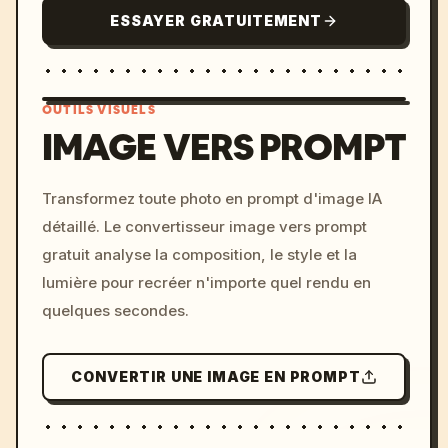
ESSAYER GRATUITEMENT
OUTILS VISUELS
IMAGE VERS PROMPT
/imagine prompt: cinemati
Transformez toute photo en prompt d'image IA
c, cyberpunk sunset, neon
détaillé. Le convertisseur image vers prompt
colors, 8k --v 6.0
gratuit analyse la composition, le style et la
lumière pour recréer n'importe quel rendu en
quelques secondes.
CONVERTIR UNE IMAGE EN PROMPT