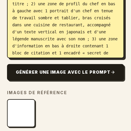
titre ; 2) une zone de profil du chef en bas 
à gauche avec 1 portrait d'un chef en tenue 
de travail sombre et tablier, bras croisés 
dans une cuisine de restaurant, accompagné 
d'un texte vertical en japonais et d'une 
légende manuscrite avec son nom ; 3) une zone 
d'information en bas à droite contenant 1 
bloc de citation et 1 encadré « secret de 
délice » avec exactement 3 étapes numérotées, 
chacune associée à une image de plat ou de 
GÉNÉRER UNE IMAGE AVEC LE PROMPT
préparation. Ajoutez un éclairage ambiant 
chaleureux, une faible profondeur de champ, 
des accessoires comme des épices et de l'ail 
IMAGES DE RÉFÉRENCE
autour du plat principal, et une atmosphère 
de marque de restaurant traditionnel haut de 
gamme. Incluez du texte en japonais partout, 
avec le titre principal mettant l'accent sur 
un curry exquis mijoté lentement, et utilisez 
une typographie élégante de style Mincho dans 