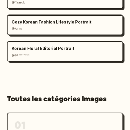
@Taaruk
Cozy Korean Fashion Lifestyle Portrait
@Aqsa
Korean Floral Editorial Portrait
@𝟡𝟜 ᴾᴸᴬʸᶠᴼᴿᴳᴱ
Toutes les catégories Images
01