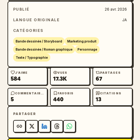
PUBLIÉ
26 avr. 2026
LANGUE ORIGINALE
JA
CATÉGORIES
Bande dessinée / Storyboard
Marketing produit
Bande dessinée / Roman graphique
Personnage
Texte / Typographie
J’AIME
VUES
PARTAGES
584
17.3K
67
COMMENTAIRES
FAVORIS
CITATIONS
5
440
13
PARTAGER