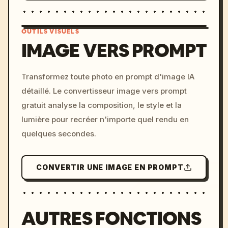
OUTILS VISUELS
IMAGE VERS PROMPT
/imagine prompt: cinemati
Transformez toute photo en prompt d'image IA
c, cyberpunk sunset, neon
détaillé. Le convertisseur image vers prompt
colors, 8k --v 6.0
gratuit analyse la composition, le style et la
lumière pour recréer n'importe quel rendu en
quelques secondes.
CONVERTIR UNE IMAGE EN PROMPT
AUTRES FONCTIONS