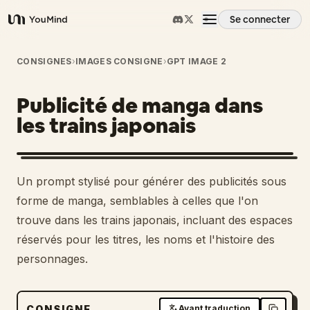
Se connecter
YouMind
Aperçu
CONSIGNES
›
IMAGES CONSIGNE
›
GPT IMAGE 2
Publicité de manga dans
Cas d'usage
les trains japonais
Compétences
Un prompt stylisé pour générer des publicités sous
Invites
forme de manga, semblables à celles que l'on
trouve dans les trains japonais, incluant des espaces
réservés pour les titres, les noms et l'histoire des
Tarifs
personnages.
Télécharger
CONSIGNE
Avant traduction