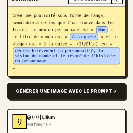
Blog
Crée une publicité sous forme de manga, 
semblable à celles que l'on trouve dans les 
Mises à jour
trains. Le nom du personnage est « 
Nom
 ». 
Le titre du manga est « 
à ta guise
 » et le 
slogan est « à ta guise ». (Il/Elle) est « 
décris brièvement la personnalité, la 
vision du monde et le résumé de l'histoire 
du personnage
».
GÉNÉRER UNE IMAGE AVEC LE PROMPT
@りり| Lilium
り
Voir l’original