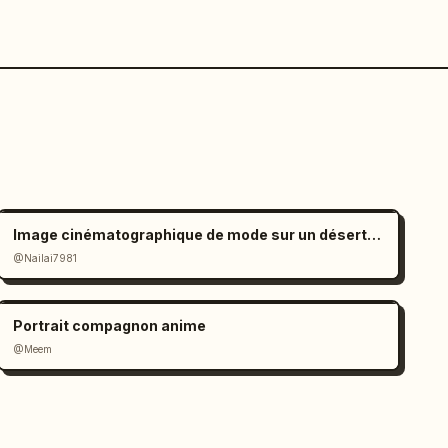
Image cinématographique de mode sur un désert de sel à l'ambiance mélancolique
@Nailai7981
Portrait compagnon anime
@Meem