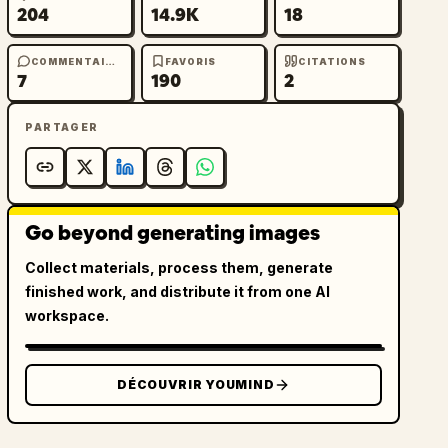
204
14.9K
18
COMMENTAIRES
FAVORIS
CITATIONS
7
190
2
PARTAGER
Go beyond generating images
Collect materials, process them, generate
finished work, and distribute it from one AI
workspace.
DÉCOUVRIR YOUMIND