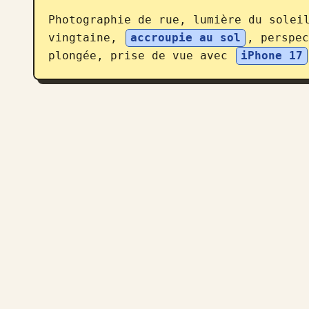
Photographie de rue, lumière du solei
vingtaine, 
accroupie au sol
, perspec
plongée, prise de vue avec 
iPhone 17