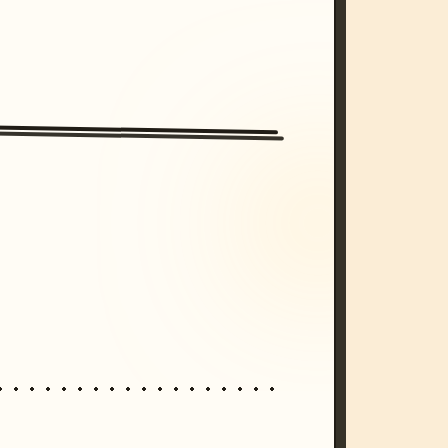
/imagine prompt: cinematic, cyberpunk s
unset, neon colors, 8k --v 6.0