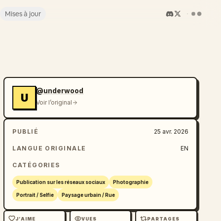
Mises à jour
@underwood
U
Voir l’original
PUBLIÉ
25 avr. 2026
LANGUE ORIGINALE
EN
CATÉGORIES
Publication sur les réseaux sociaux
Photographie
Portrait / Selfie
Paysage urbain / Rue
J’AIME
VUES
PARTAGES