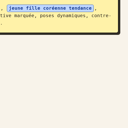
l, 
jeune fille coréenne tendance
, 
tive marquée, poses dynamiques, contre-
.