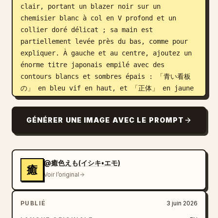
clair, portant un blazer noir sur un 
chemisier blanc à col en V profond et un 
collier doré délicat ; sa main est 
partiellement levée près du bas, comme pour 
expliquer. À gauche et au centre, ajoutez un 
énorme titre japonais empilé avec des 
contours blancs et sombres épais : 「青い看板
の」 en bleu vif en haut, et 「正体」 en jaune 
surdimensionné en dessous, légèrement incliné 
pour plus d'impact. Ajoutez une étiquette 
GÉNÉRER UNE IMAGE AVEC LE PROMPT
arrondie rouge en haut à gauche indiquant 「#
えもーにんぐ No.2114」 avec de petites 
décorations en forme d'étoile. Ajoutez une 
petite illustration de canette de lait 
@癒色えも(イシキ•エモ)
癒
argentée près du centre-droit du titre, 
Voir l’original
étiquetée « MILK » avec une icône de vache 
bleue, entourée de marques de mouvement 
PUBLIÉ
3 juin 2026
bleues. Ajoutez un éclat de bande dessinée 
rose près du centre inférieur indiquant 「実は 