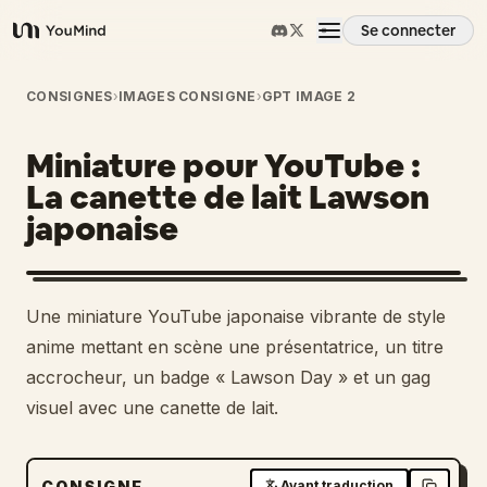
Se connecter
YouMind
Aperçu
CONSIGNES
›
IMAGES CONSIGNE
›
GPT IMAGE 2
Miniature pour YouTube :
Cas d'usage
La canette de lait Lawson
japonaise
Compétences
Invites
Une miniature YouTube japonaise vibrante de style
anime mettant en scène une présentatrice, un titre
Tarifs
accrocheur, un badge « Lawson Day » et un gag
visuel avec une canette de lait.
Télécharger
CONSIGNE
Avant traduction