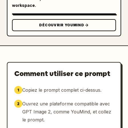
avec 
#えもーにんぐ No.2114
, de l'éclat de 
workspace.
revendication avec 
実は 牛乳缶!?
, du badge 
de date avec 
6/3 ローソンの日
, et du style 
de la présentatrice avec 
DÉCOUVRIR YOUMIND
anime young woman with short brown bob 
hair, black glasses, black blazer, white 
blouse, gold necklace
.
Comment utiliser ce prompt
Copiez le prompt complet ci-dessus.
1
Ouvrez une plateforme compatible avec
2
GPT Image 2, comme YouMind, et collez
le prompt.