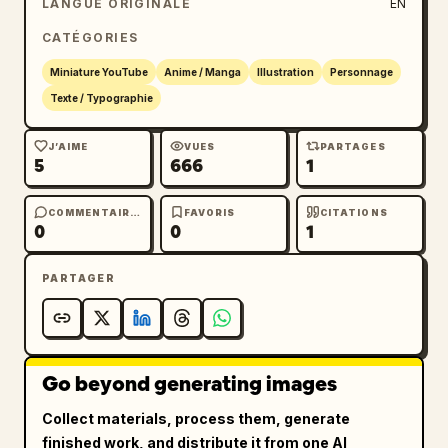
LANGUE ORIGINALE
EN
牛乳缶!?」 avec 「牛乳缶!?」 en très gros et en 
CATÉGORIES
rose vif. Ajoutez un badge blanc arrondi en 
haut à droite avec une icône de soleil orange 
Miniature YouTube
Anime / Manga
Illustration
Personnage
et le texte 「6/3 ローソンの日」 en orange et 
Texte / Typographie
bleu. Ajoutez le texte ressemblant à un logo 
de chaîne 「癒色えも」 en bas à gauche en bleu 
J’AIME
VUES
PARTAGES
5
666
1
pâle. Incluez exactement 6 éléments textuels 
principaux : l'étiquette d'épisode en haut à 
gauche, le titre bleu, le titre jaune, 
COMMENTAIRES
FAVORIS
CITATIONS
0
0
1
l'éclat de revendication rose, le badge de 
date en haut à droite, le nom de la chaîne en 
PARTAGER
bas à gauche. Rendez l'image colorée, 
mignonne, brillante et accrocheuse, sans 
photoréalisme, sans personnages 
supplémentaires, sans filigrane, et gardez 
Go beyond generating images
tout le texte japonais net et lisible. 
Permettez la personnalisation du titre avec 
Collect materials, process them, generate
青い看板の 正体
, de l'étiquette d'épisode 
finished work, and distribute it from one AI