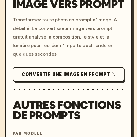
IMAGE VERS PROMPT
/imagine prompt: cinemati
Transformez toute photo en prompt d'image IA
c, cyberpunk sunset, neon
détaillé. Le convertisseur image vers prompt
colors, 8k --v 6.0
gratuit analyse la composition, le style et la
lumière pour recréer n'importe quel rendu en
quelques secondes.
CONVERTIR UNE IMAGE EN PROMPT
AUTRES FONCTIONS
DE PROMPTS
PAR MODÈLE