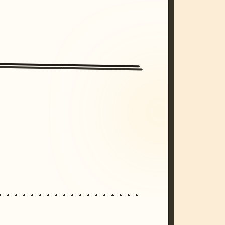
/imagine prompt: cinematic, cyberpunk s
unset, neon colors, 8k --v 6.0