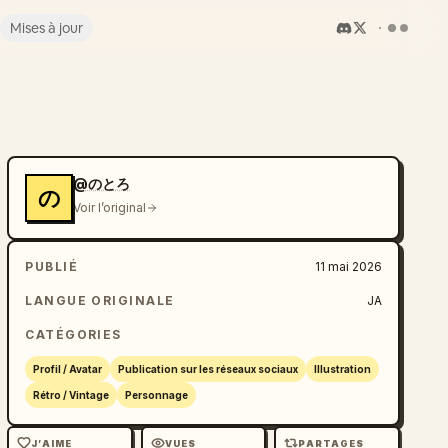
Mises à jour
@のとろ
の
Voir l’original
PUBLIÉ
11 mai 2026
LANGUE ORIGINALE
JA
CATÉGORIES
Profil / Avatar
Publication sur les réseaux sociaux
Illustration
Rétro / Vintage
Personnage
J’AIME
VUES
PARTAGES