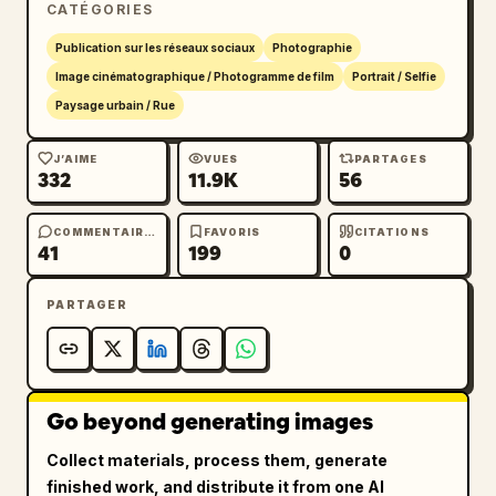
CATÉGORIES
objectif grand-angle (24 mm ou plus large), 
profondeur cinématographique.

Publication sur les réseaux sociaux
Photographie
Image cinématographique / Photogramme de film
Portrait / Selfie
Style : éditorial de mode mêlé à du réalisme 
Paysage urbain / Rue
urbain, ultra-détaillé, 8k, mise au point 
nette, texture de peau réaliste, plage 
J’AIME
VUES
PARTAGES
332
11.9K
56
dynamique élevée.
COMMENTAIRES
FAVORIS
CITATIONS
41
199
0
PARTAGER
Go beyond generating images
Collect materials, process them, generate
finished work, and distribute it from one AI