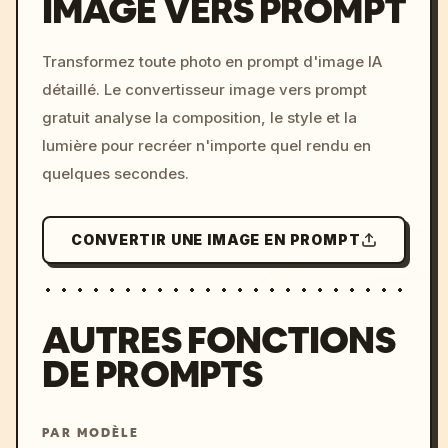
IMAGE VERS PROMPT
/imagine prompt: cinemati
Transformez toute photo en prompt d'image IA
c, cyberpunk sunset, neon
détaillé. Le convertisseur image vers prompt
colors, 8k --v 6.0
gratuit analyse la composition, le style et la
lumière pour recréer n'importe quel rendu en
quelques secondes.
CONVERTIR UNE IMAGE EN PROMPT
AUTRES FONCTIONS
DE PROMPTS
PAR MODÈLE