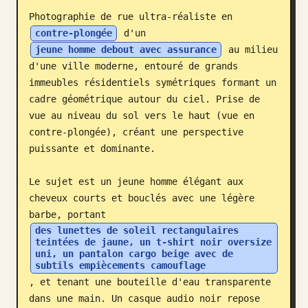
Photographie de rue ultra-réaliste en 
Blog
contre-plongée
 d'un 
jeune homme debout avec assurance
 au milieu 
Mises à jour
d'une ville moderne, entouré de grands 
immeubles résidentiels symétriques formant un 
cadre géométrique autour du ciel. Prise de 
vue au niveau du sol vers le haut (vue en 
contre-plongée), créant une perspective 
puissante et dominante.

Le sujet est un jeune homme élégant aux 
cheveux courts et bouclés avec une légère 
barbe, portant 
des lunettes de soleil rectangulaires 
teintées de jaune, un t-shirt noir oversize 
uni, un pantalon cargo beige avec de 
subtils empiècements camouflage
, et tenant une bouteille d'eau transparente 
dans une main. Un casque audio noir repose 