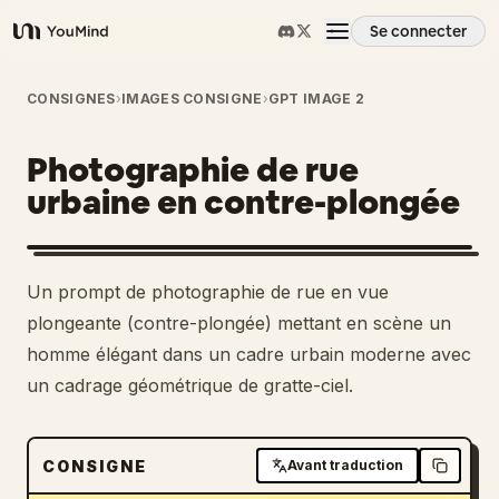
Se connecter
YouMind
Aperçu
CONSIGNES
›
IMAGES CONSIGNE
›
GPT IMAGE 2
Photographie de rue
Cas d'usage
urbaine en contre-plongée
Compétences
Un prompt de photographie de rue en vue
Invites
plongeante (contre-plongée) mettant en scène un
homme élégant dans un cadre urbain moderne avec
un cadrage géométrique de gratte-ciel.
Tarifs
Télécharger
CONSIGNE
Avant traduction