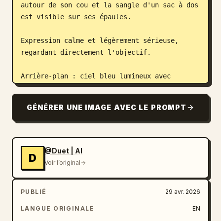
autour de son cou et la sangle d'un sac à dos 
est visible sur ses épaules.

Expression calme et légèrement sérieuse, 
regardant directement l'objectif.

Arrière-plan : ciel bleu lumineux avec 
quelques nuages légers, bâtiments convergeant 
vers l'intérieur créant des lignes 
GÉNÉRER UNE IMAGE AVEC LE PROMPT
directrices fortes et une symétrie. Tours 
résidentielles urbaines avec des fenêtres 
répétitives et des tons de béton clair.

@Duet | AI
D
Éclairage : lumière du jour naturelle, ombres 
Voir l’original
nettes, contraste élevé, détails précis, 
rendu HDR.

PUBLIÉ
29 avr. 2026
Composition : sujet centré, cadrage vertical, 
LANGUE ORIGINALE
EN
forte distorsion de perspective due à un 