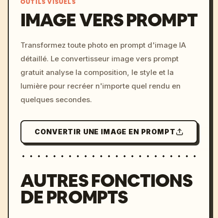
OUTILS VISUELS
IMAGE VERS PROMPT
/imagine prompt: cinemati
Transformez toute photo en prompt d'image IA
c, cyberpunk sunset, neon
détaillé. Le convertisseur image vers prompt
colors, 8k --v 6.0
gratuit analyse la composition, le style et la
lumière pour recréer n'importe quel rendu en
quelques secondes.
CONVERTIR UNE IMAGE EN PROMPT
AUTRES FONCTIONS
DE PROMPTS