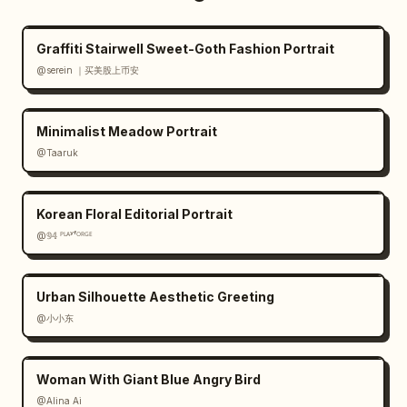
Graffiti Stairwell Sweet-Goth Fashion Portrait
@serein ｜买美股上币安
Minimalist Meadow Portrait
@Taaruk
Korean Floral Editorial Portrait
@𝟡𝟜 ᴾᴸᴬʸᶠᴼᴿᴳᴱ
Urban Silhouette Aesthetic Greeting
@小小东
Woman With Giant Blue Angry Bird
@Alina Ai