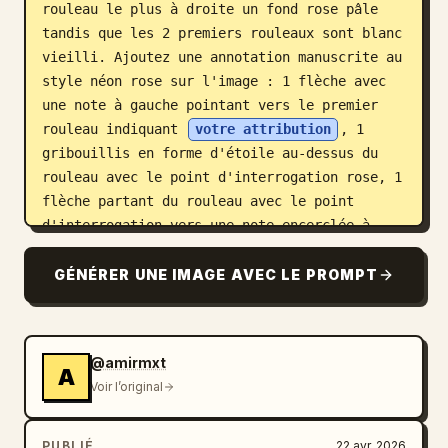
rouleau le plus à droite un fond rose pâle 
tandis que les 2 premiers rouleaux sont blanc 
vieilli. Ajoutez une annotation manuscrite au 
style néon rose sur l'image : 1 flèche avec 
une note à gauche pointant vers le premier 
rouleau indiquant 
votre attribution
, 1 
gribouillis en forme d'étoile au-dessus du 
rouleau avec le point d'interrogation rose, 1 
flèche partant du rouleau avec le point 
d'interrogation vers une note encerclée à 
droite indiquant 
revenus réels
, et 1 grande 
flèche courbe en bas à gauche pointant vers 
GÉNÉRER UNE IMAGE AVEC LE PROMPT
la zone du corps de texte. Sous la machine à 
sous, centrez un court paragraphe sans-serif 
en noir indiquant 
@amirmxt
Découvrez quelles campagnes génèrent des 
A
revenus, pas seulement des clics. Connectez 
Voir l’original
Meta, Google et Stripe en 60 secondes.
. En bas au centre, placez une icône de logo 
PUBLIÉ
22 avr. 2026