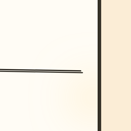
/imagine prompt: cinematic, cyberpunk s
unset, neon colors, 8k --v 6.0