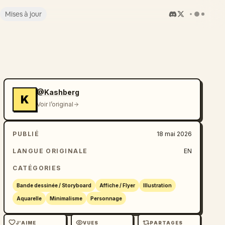
Mises à jour
@Kashberg
K
Voir l’original
PUBLIÉ
18 mai 2026
LANGUE ORIGINALE
EN
CATÉGORIES
Bande dessinée / Storyboard
Affiche / Flyer
Illustration
Aquarelle
Minimalisme
Personnage
J’AIME
VUES
PARTAGES