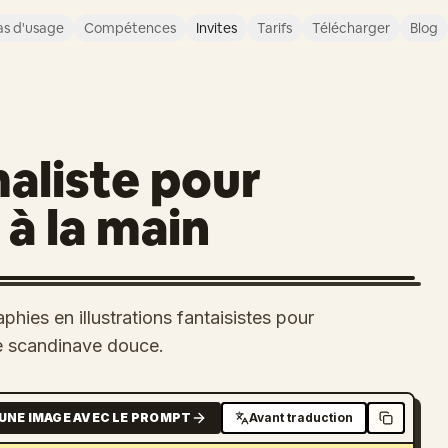
s d'usage
Compétences
Invites
Tarifs
Télécharger
Blog
maliste pour
à la main
hies en illustrations fantaisistes pour
ue scandinave douce.
UNE IMAGE AVEC LE PROMPT
Avant traduction