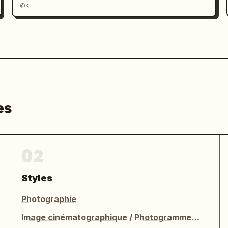
@K
es
02
Styles
Photographie
Image cinématographique / Photogramme de film