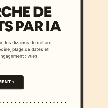
CHE DE
S PAR IA
i des dizaines de milliers
odèle, plage de dates et
 engagement : vues,
MENT