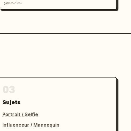
@𝟡𝟜 ᴾᴸᴬʸᶠᴼᴿᴳᴱ
03
Sujets
Portrait / Selfie
Influenceur / Mannequin