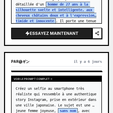
détaillée d'un 
homme de 27 ans à la 
silhouette svelte et intelligente, aux 
cheveux châtains doux et à l'expression 
timide et innocente
. Il porte une tenue 
de bureau simple, reflétant la routi…
ESSAYEZ MAINTENANT
PAR
@
ギン
il y a 6 jours
VOIR LE PROMPT COMPLET
Créez un selfie au smartphone très 
réaliste qui ressemble à une authentique 
story Instagram, prise en extérieur dans 
une ville japonaise. Le sujet est une 
jeune femme joyeuse, 
sans nom
, avec 