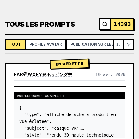
TOUS LES PROMPTS
14393
TOUT
PROFIL / AVATAR
PUBLICATION SUR LES RÉSEAUX S
EN VEDETTE
PAR
@
WORY＠ホッピング中
19 avr. 2026
VOIR LE PROMPT COMPLET
{

  "type": "affiche de schéma produit en 
vue éclatée",

  "subject": "casque VR",

  "style": "rendu 3D haute technologie 