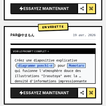
épuré, éclairage studio, accents 
lumineux",

ESSAYEZ MAINTENANT
  "background": "{argument 
name=\"background color\" 
default=\"dégradé doux de violet et de 
EN VEDETTE
ble…
PAR
@
やまもん
19 avr. 2026
VOIR LES RÉSULTATS D'AUTRES MODÈLES
VOIR LE PROMPT COMPLET
Créez une diapositive explicative 
(
diagramme ponchi-e
) pour 
Momotaro
qui fusionne l'atmosphère douce des 
illustrations "Irasutoya" avec la 
densité d'informations impressionnante 
des "diaposit…
ESSAYEZ MAINTENANT