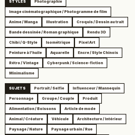
STYLES
Photographie
Image cinématographique / Photogramme de film
Anime / Manga
Illustration
Croquis / Dessin au trait
Bande dessinée / Roman graphique
Rendu 3D
Chibi / Q-Style
Isométrique
Pixel Art
Peinture à l'huile
Aquarelle
Encre / Style Chinois
Rétro / Vintage
Cyberpunk / Science-fiction
Minimalisme
SUJETS
Portrait / Selfie
Influenceur / Mannequin
Personnage
Groupe / Couple
Produit
Alimentation / Boissons
Article de mode
Animal / Créature
Véhicule
Architecture / Intérieur
Paysage / Nature
Paysage urbain / Rue