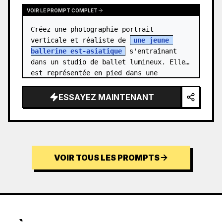
VOIR LE PROMPT COMPLET
Créez une photographie portrait 
verticale et réaliste de 
une jeune 
ballerine est-asiatique
 s'entraînant 
dans un studio de ballet lumineux. Elle 
est représentée en pied dans une 
élégante posture de « standing needle » 
: un pi…
ESSAYEZ MAINTENANT
VOIR TOUS LES PROMPTS