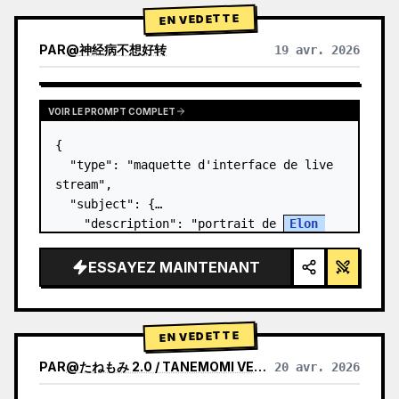
EN VEDETTE
PAR
@
神经病不想好转
19 avr. 2026
VOIR LE PROMPT COMPLET
{

  "type": "maquette d'interface de live 
stream",

  "subject": {

    "description": "portrait de 
Elon 
Musk
, souriant, portant un t-shirt noir 
avec un graphique technique blanc",

ESSAYEZ MAINTENANT
    "background": "le côté gauche affic…
EN VEDETTE
PAR
@
たねもみ 2.0 / TANEMOMI VER2.0
20 avr. 2026