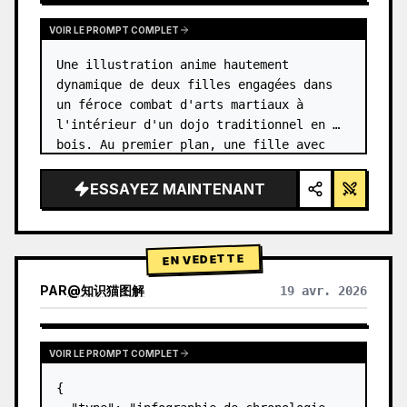
VOIR LE PROMPT COMPLET
Une illustration anime hautement 
dynamique de deux filles engagées dans 
un féroce combat d'arts martiaux à 
l'intérieur d'un dojo traditionnel en 
bois. Au premier plan, une fille avec 
{argument name="character 1 hair" 
default="des cheveux noirs en chignon 
ESSAYEZ MAINTENANT
haut…
EN VEDETTE
PAR
@
知识猫图解
19 avr. 2026
VOIR LE PROMPT COMPLET
{
