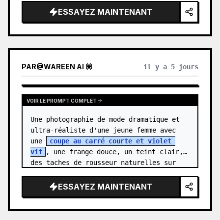
sujet est {argument name="characte…
ESSAYEZ MAINTENANT
PAR
@
WAREEN AI 💟
il y a 5 jours
VOIR LE PROMPT COMPLET
Une photographie de mode dramatique et 
ultra-réaliste d'une jeune femme avec 
une 
coupe au carré courte et violet 
vif
, une frange douce, un teint clair, 
des taches de rousseur naturelles sur 
les joues et le nez, et des yeu…
ESSAYEZ MAINTENANT