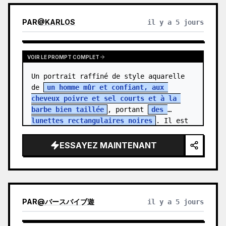
PAR
@
KARLOS
il y a 5 jours
VOIR LE PROMPT COMPLET
Un portrait raffiné de style aquarelle 
de 
un homme mûr et confiant, aux 
cheveux poivre et sel courts et à la 
barbe bien taillée
, portant 
des 
lunettes rectangulaires noires
. Il est 
vêtu…
ESSAYEZ MAINTENANT
PAR
@
バースバイブ遊
il y a 5 jours