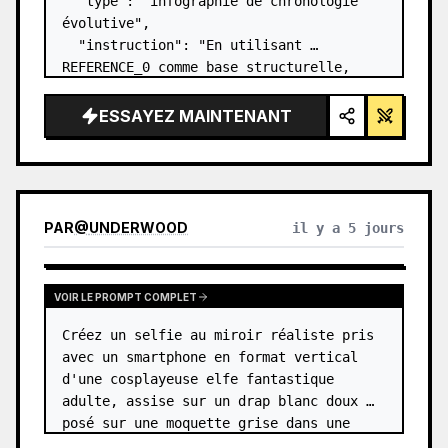
  "type": "infographie de chronologie 
évolutive",

  "instruction": "En utilisant 
REFERENCE_0 comme base structurelle, 
transformez le design vectoriel plat en 
une infographie 3D hautement réaliste. 
ESSAYEZ MAINTENANT
Remplacez les rampes lisses par des 
marches en pierre distinc…
PAR
@
UNDERWOOD
il y a 5 jours
VOIR LE PROMPT COMPLET
Créez un selfie au miroir réaliste pris 
avec un smartphone en format vertical 
d'une cosplayeuse elfe fantastique 
adulte, assise sur un drap blanc doux 
posé sur une moquette grise dans une 
pièce minimaliste aux tons beiges. Le 