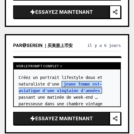
{argument name="hair color…
ESSAYEZ MAINTENANT
PAR
@
SEREIN ｜买美股上币安
il y a 6 jours
VOIR LE PROMPT COMPLET
Créez un portrait lifestyle doux et 
naturaliste d'une 
jeune femme est-
asiatique d'une vingtaine d'années
passant une matinée de week-end 
paresseuse dans une chambre vintage 
confortable. Elle se tient au centre…
ESSAYEZ MAINTENANT