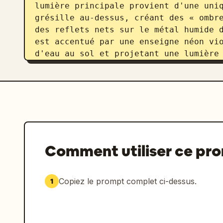
lumière principale provient d'une uniq
grésille au-dessus, créant des « ombre
des reflets nets sur le métal humide d
est accentué par une enseigne néon vio
d'eau au sol et projetant une lumière 
**Technique :** Prise de vue avec un o
avec un flare horizontal prononcé et u
Faible profondeur de champ (DoF), rend
un bokeh flou et atmosphérique. Étalon
2:3.
Comment utiliser ce pr
Copiez le prompt complet ci-dessus.
1