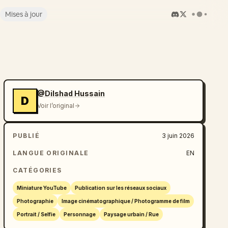
Mises à jour
@Dilshad Hussain
D
Voir l’original
PUBLIÉ
3 juin 2026
LANGUE ORIGINALE
EN
CATÉGORIES
Miniature YouTube
Publication sur les réseaux sociaux
Photographie
Image cinématographique / Photogramme de film
Portrait / Selfie
Personnage
Paysage urbain / Rue