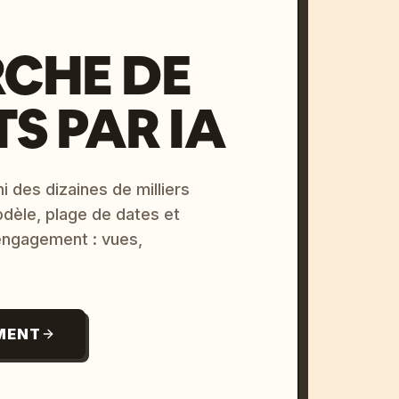
CHE DE
S PAR IA
i des dizaines de milliers
odèle, plage de dates et
 engagement : vues,
MENT