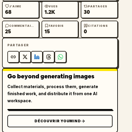
J’AIME
VUES
PARTAGES
68
1.2K
30
COMMENTAIRES
FAVORIS
CITATIONS
25
15
0
PARTAGER
Go beyond generating images
Collect materials, process them, generate
finished work, and distribute it from one AI
workspace.
DÉCOUVRIR YOUMIND