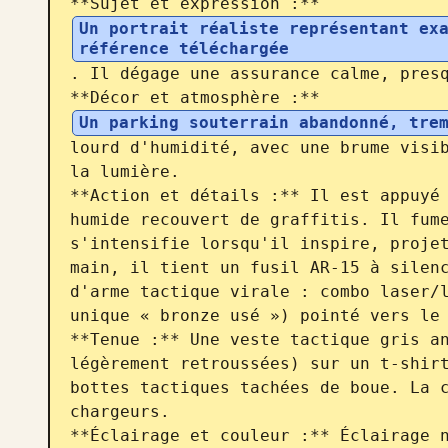
**Sujet et expression :** 
Un portrait réaliste représentant exa
référence téléchargée
. Il dégage une assurance calme, presq
**Décor et atmosphère :** 
Un parking souterrain abandonné, tre
lourd d'humidité, avec une brume visib
la lumière.

**Action et détails :** Il est appuyé 
humide recouvert de graffitis. Il fume
s'intensifie lorsqu'il inspire, projet
main, il tient un fusil AR-15 à silenc
d'arme tactique virale : combo laser/l
unique « bronze usé ») pointé vers le 
**Tenue :** Une veste tactique gris an
légèrement retroussées) sur un t-shirt
bottes tactiques tachées de boue. La c
chargeurs.

**Éclairage et couleur :** Éclairage n