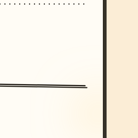
/imagine prompt: cinematic, cyberpunk s
unset, neon colors, 8k --v 6.0