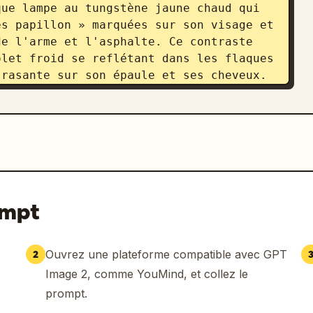
ue lampe au tungstène jaune chaud qui 
s papillon » marquées sur son visage et 
e l'arme et l'asphalte. Ce contraste 
let froid se reflétant dans les flaques 
rasante sur son épaule et ses cheveux.

bjectif anamorphique Panavision (70 mm) 
n grain cinématographique marqué. 
ant l'arrière-plan du garage vaste avec 
nage couleur typé film brut, format 
ompt
Ouvrez une plateforme compatible avec GPT
2
Image 2, comme YouMind, et collez le
prompt.