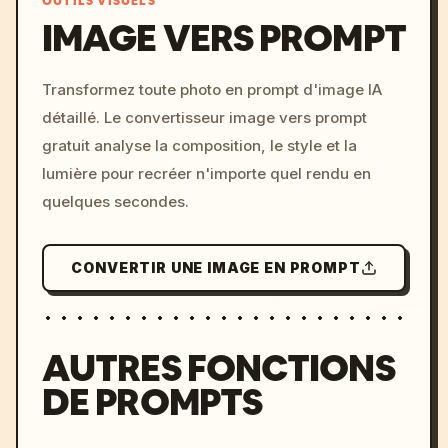
OUTILS VISUELS
IMAGE VERS PROMPT
/imagine prompt: cinemati
Transformez toute photo en prompt d'image IA
c, cyberpunk sunset, neon
détaillé. Le convertisseur image vers prompt
colors, 8k --v 6.0
gratuit analyse la composition, le style et la
lumière pour recréer n'importe quel rendu en
quelques secondes.
CONVERTIR UNE IMAGE EN PROMPT
AUTRES FONCTIONS
DE PROMPTS