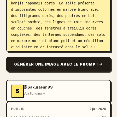
kanjis japonais dorés. La salle présente 
d'imposantes colonnes en marbre blanc avec 
des filigranes dorés, des poutres en bois 
sculpté sombre, des lignes de toit incurvées 
en couches, des fenêtres à treillis dorés 
complexes, des lanternes suspendues, des sols 
en marbre noir et blanc poli et un médaillon 
circulaire en or incrusté dans le sol au 
premier plan. Comptez les principaux éléments 
focaux visibles comme suit : 1 estrade 
GÉNÉRER UNE IMAGE AVEC LE PROMPT
centrale surélevée, 2 larges escaliers, 1 
grand emblème de chrysanthème, 2 bannières 
violettes, 1 plaque à kanjis suspendue, 1 
médaillon de sol circulaire, 1 cerisier en 
@SakuraFan99
S
fleurs rose sur la gauche, 1 pin taillé ou 
Voir l’original
arbre de type bonsaï sur la droite, et de 
multiples lanternes chaleureuses disposées 
PUBLIÉ
4 juin 2026
symétriquement le long des bureaux, des 
rampes et des colonnes. Ajoutez de longues 