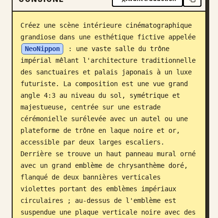
Blog
Créez une scène intérieure cinématographique 
grandiose dans une esthétique fictive appelée 
Mises à jour
NeoNippon
 : une vaste salle du trône 
impérial mêlant l'architecture traditionnelle 
des sanctuaires et palais japonais à un luxe 
futuriste. La composition est une vue grand 
angle 4:3 au niveau du sol, symétrique et 
majestueuse, centrée sur une estrade 
cérémonielle surélevée avec un autel ou une 
plateforme de trône en laque noire et or, 
accessible par deux larges escaliers. 
Derrière se trouve un haut panneau mural orné 
avec un grand emblème de chrysanthème doré, 
flanqué de deux bannières verticales 
violettes portant des emblèmes impériaux 
circulaires ; au-dessus de l'emblème est 
suspendue une plaque verticale noire avec des 