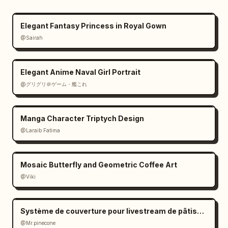
Elegant Fantasy Princess in Royal Gown
@Sairah
Elegant Anime Naval Girl Portrait
@グリグリ＠ゲーム・艦これ
Manga Character Triptych Design
@Laraib Fatima‎
Mosaic Butterfly and Geometric Coffee Art
@Viki
Système de couverture pour livestream de pâtisserie
@Mr.pinecone