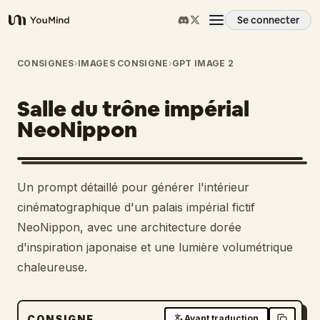
Se connecter
YouMind
Aperçu
CONSIGNES
›
IMAGES CONSIGNE
›
GPT IMAGE 2
Salle du trône impérial
Cas d'usage
NeoNippon
Compétences
Un prompt détaillé pour générer l'intérieur
Invites
cinématographique d'un palais impérial fictif
NeoNippon, avec une architecture dorée
d'inspiration japonaise et une lumière volumétrique
Tarifs
chaleureuse.
Télécharger
CONSIGNE
Avant traduction