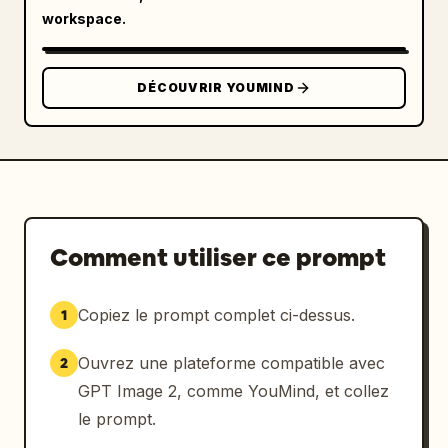
lignes de liste de contrôle, un onglet 
workspace.
portant visiblement l'étiquette 「摘要」, sur 
un cercle vert pâle.

DÉCOUVRIR YOUMIND
Personnalisation : L'ensemble d'icônes doit 
représenter 
style de vie et services généraux
 ; 
conserver les étiquettes chinoises visibles 
exactement comme 
合同
 et 
摘要
 si du texte 
est inclus.

Comment utiliser ce prompt
Contraintes : Générer uniquement les 8 icônes 
décrites ci-dessus, pas d'icônes 
Copiez le prompt complet ci-dessus.
1
supplémentaires, pas de légendes, pas de 
filigrane, pas de cadre, pas d'appareil de 
Ouvrez une plateforme compatible avec
2
simulation, pas de personnes au-delà de 
l'avatar unique sans visage, et préserver la 
GPT Image 2, comme YouMind, et collez
composition blanche et aérée.
le prompt.