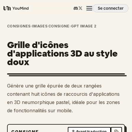
Se connecter
YouMind
Aperçu
CONSIGNES
›
IMAGES CONSIGNE
›
GPT IMAGE 2
Grille d'icônes
Cas d'usage
d'applications 3D au style
doux
Compétences
Invites
Génère une grille épurée de deux rangées
contenant huit icônes de raccourcis d'applications
Tarifs
en 3D neumorphique pastel, idéale pour les zones
de fonctionnalités sur mobile.
Télécharger
CONSIGNE
Avant traduction