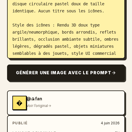
disque circulaire pastel doux de taille 
identique. Aucun titre sous les icônes.

Style des icônes : Rendu 3D doux type 
argile/neumorphique, bords arrondis, reflets 
brillants, occlusion ambiante subtile, ombres 
légères, dégradés pastel, objets miniatures 
semblables à des jouets, style UI commercial 
épuré. Chaque arrière-plan circulaire doit 
présenter un léger dégradé pastel assorti à 
GÉNÉRER UNE IMAGE AVEC LE PROMPT
la couleur de l'icône. Utiliser un éclairage 
à haute intensité venant du haut à gauche, 
sans contours marqués, sans fond sombre.

@🍙fan
�
Nombre d'icônes et sujets, de gauche à droite 
Voir l’original
:

1. Sac de shopping rouge avec anses en corde 
PUBLIÉ
4 juin 2026
jaune sur un cercle rose pâle.

2. Appareil photo bleu avec bouton 