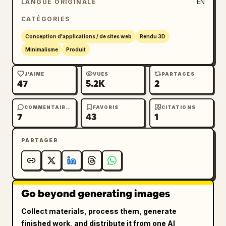
LANGUE ORIGINALE
EN
déclencheur jaune et objectif circulaire sur 
CATÉGORIES
un cercle bleu pâle.

3. Brique de lait bleue et blanche avec un 
Conception d'applications / de sites web
Rendu 3D
graphique d'éclaboussure jaune sur un cercle 
Minimalisme
Produit
bleu pâle.

4. Raisins violets avec feuilles vertes et 
J’AIME
VUES
PARTAGES
47
5.2K
2
vrilles sur un cercle lavande pâle.

5. Avatar masculin professionnel sans visage 
portant un costume bleu, une chemise blanche, 
COMMENTAIRES
FAVORIS
CITATIONS
7
43
1
une cravate violette et un petit badge 
circulaire sur un cercle bleu pâle.

PARTAGER
6. Dossier de documents jaune contenant des 
papiers, un papier portant visiblement 
l'étiquette 「合同」, sur un cercle jaune 
pâle.

Go beyond generating images
7. Boîte cadeau rouge avec ruban et nœud 
jaunes sur un cercle rose pâle.

Collect materials, process them, generate
8. Feuille de document vert menthe avec 
finished work, and distribute it from one AI