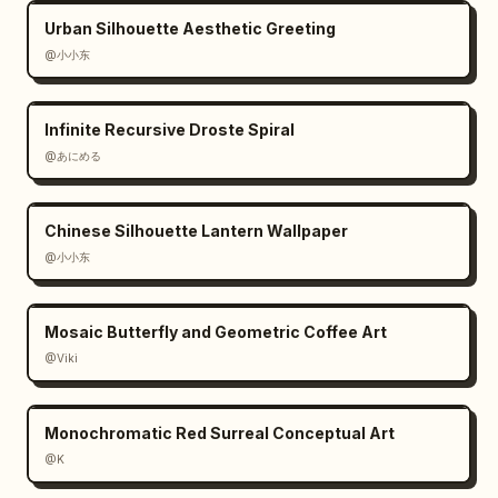
Urban Silhouette Aesthetic Greeting
@小小东
Infinite Recursive Droste Spiral
@あにめる
Chinese Silhouette Lantern Wallpaper
@小小东
Mosaic Butterfly and Geometric Coffee Art
@Viki
Monochromatic Red Surreal Conceptual Art
@K