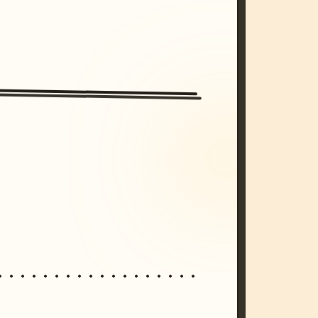
/imagine prompt: cinematic, cyberpunk s
unset, neon colors, 8k --v 6.0