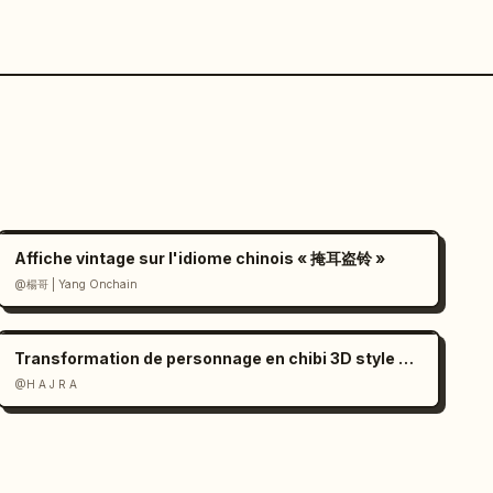
Affiche vintage sur l'idiome chinois « 掩耳盗铃 »
@楊哥 | Yang Onchain
Transformation de personnage en chibi 3D style Pixar
@H A J R A