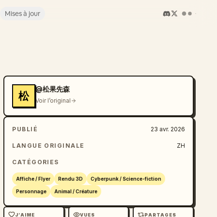
Mises à jour
@松果先森
松
Voir l’original
PUBLIÉ
23 avr. 2026
LANGUE ORIGINALE
ZH
CATÉGORIES
Affiche / Flyer
Rendu 3D
Cyberpunk / Science-fiction
Personnage
Animal / Créature
J’AIME
VUES
PARTAGES