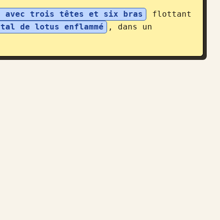
a avec trois têtes et six bras
 flottant 
stal de lotus enflammé
, dans un 