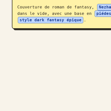
Couverture de roman de fantasy, 
Nezh
dans le vide, avec une base en 
piéde
style dark fantasy épique
.