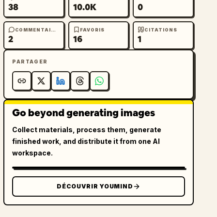
38
10.0K
0
COMMENTAIRES
FAVORIS
CITATIONS
2
16
1
PARTAGER
Go beyond generating images
Collect materials, process them, generate
finished work, and distribute it from one AI
workspace.
DÉCOUVRIR YOUMIND