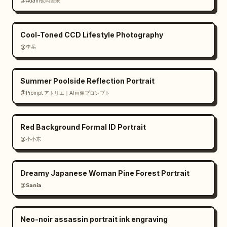
@Adam也叫吉米
Cool-Toned CCD Lifestyle Photography
@李岳
Summer Poolside Reflection Portrait
@Prompt アトリエ｜AI画像プロンプト
Red Background Formal ID Portrait
@小小东
Dreamy Japanese Woman Pine Forest Portrait
@𝗦𝗮𝗻𝗶𝗮
Neo-noir assassin portrait ink engraving