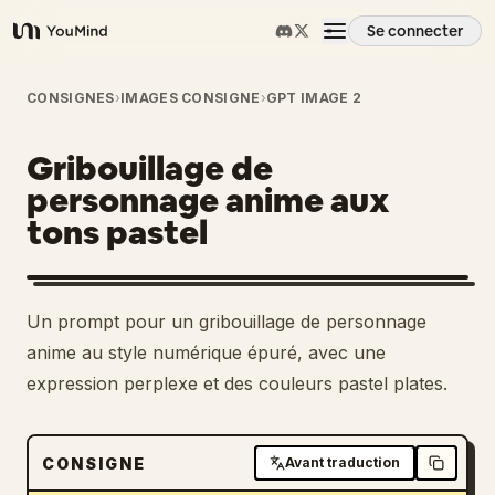
Se connecter
YouMind
Aperçu
CONSIGNES
›
IMAGES CONSIGNE
›
GPT IMAGE 2
Gribouillage de
Cas d'usage
personnage anime aux
tons pastel
Compétences
Invites
Un prompt pour un gribouillage de personnage
anime au style numérique épuré, avec une
Tarifs
expression perplexe et des couleurs pastel plates.
Télécharger
CONSIGNE
Avant traduction