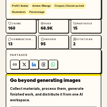
Profil / Avatar
Anime / Manga
Croquis / Dessin au trait
Illustration
Personnage
J’AIME
VUES
PARTAGES
160
68.9K
15
COMMENTAIRES
FAVORIS
CITATIONS
13
95
2
PARTAGER
Go beyond generating images
Collect materials, process them, generate
finished work, and distribute it from one AI
workspace.