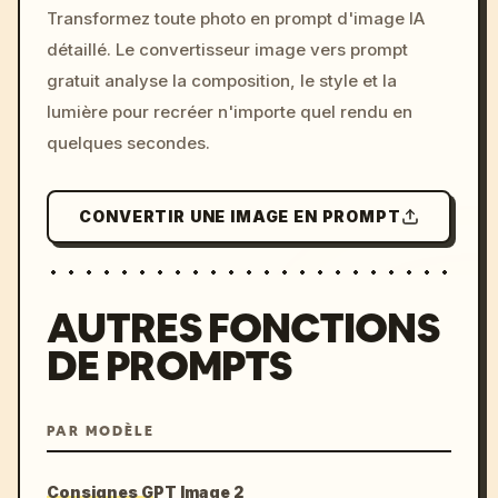
Transformez toute photo en prompt d'image IA
c, cyberpunk sunset, neon
détaillé. Le convertisseur image vers prompt
colors, 8k --v 6.0
gratuit analyse la composition, le style et la
lumière pour recréer n'importe quel rendu en
quelques secondes.
CONVERTIR UNE IMAGE EN PROMPT
AUTRES FONCTIONS
DE PROMPTS
PAR MODÈLE
Consignes GPT Image 2