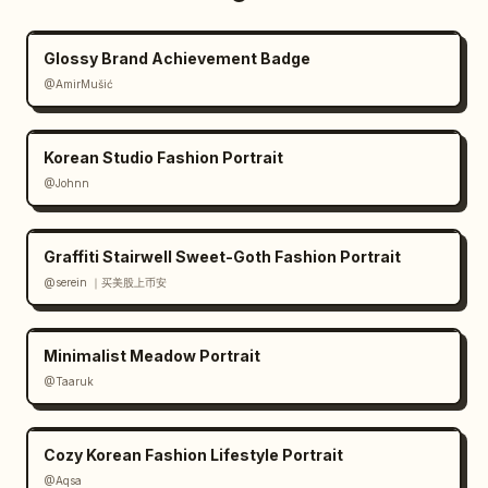
espace négatif intégrée entre le G et le X, 
se lisant comme la lettre D tout en montrant 
un profil de chien debout tourné vers la 
Glossy Brand Achievement Badge
droite","color":"vert foncé","subtitle":"Nom 
@AmirMušić
de la marque en chinois centré en dessous 
avec de fines lignes horizontales des deux 
Korean Studio Fashion Portrait
côtés"},"color_swatches":[{"name":"Vert 
sapin","hex":"#1E3D34"},{"name":"Blanc 
@Johnn
cassé","hex":"#F5F3EF"},{"name":"Gris 
chaud","hex":"#E5E2DB"},{"name":"Vert 
Graffiti Stairwell Sweet-Goth Fashion Portrait
clair","hex":"#A8C5B1"},{"name":"Orange 
@serein ｜买美股上币安
chaud","hex":"#E0A86E"}],"applications":
{"mockups":7,"details":"ensemble de cartes de 
visite, ensemble de papeterie, écran d'icône 
Minimalist Meadow Portrait
d'application smartphone, bannière de site 
@Taaruk
web avec photo de chien, sacs shopping vert 
foncé et kraft, enseigne de magasin, 
variantes d'icônes d'application carrées 
Cozy Korean Fashion Lifestyle Portrait
groupées"},"typography":{"families":["Source 
@Aqsa