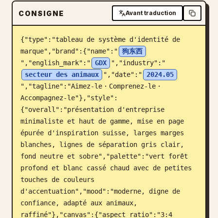
CONSIGNE
Blog
Avant traduction
{"type":"tableau de système d'identité de 
Mises à jour
marque","brand":{"name":"
狗东西
","english_mark":"
GDX
","industry":"
secteur des animaux
","date":"
2024.05
","tagline":"Aimez-le・Comprenez-le・
Accompagnez-le"},"style":
{"overall":"présentation d'entreprise 
minimaliste et haut de gamme, mise en page 
épurée d'inspiration suisse, larges marges 
blanches, lignes de séparation gris clair, 
fond neutre et sobre","palette":"vert forêt 
profond et blanc cassé chaud avec de petites 
touches de couleurs 
d'accentuation","mood":"moderne, digne de 
confiance, adapté aux animaux, 
raffiné"},"canvas":{"aspect_ratio":"3:4 