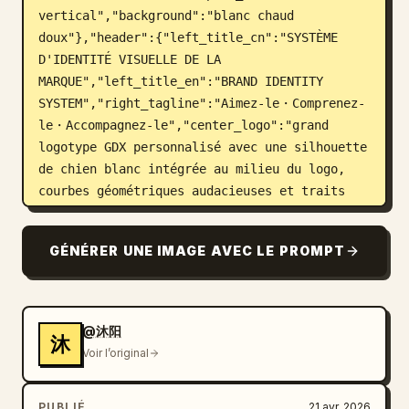
vertical","background":"blanc chaud 
doux"},"header":{"left_title_cn":"SYSTÈME 
D'IDENTITÉ VISUELLE DE LA 
MARQUE","left_title_en":"BRAND IDENTITY 
SYSTEM","right_tagline":"Aimez-le・Comprenez-
le・Accompagnez-le","center_logo":"grand 
logotype GDX personnalisé avec une silhouette 
de chien blanc intégrée au milieu du logo, 
courbes géométriques audacieuses et traits 
diagonaux, vert foncé","center_subtitle":"狗东
西"},"layout":{"sections":
GÉNÉRER UNE IMAGE AVEC LE PROMPT
[{"title":"Informations de 
base","position":"en haut à 
gauche","count":3,"labels":["Nom de la 
marque","Secteur d'activité","Date de 
@沐阳
沐
conception"]},{"title":"Grille de 
Voir l’original
conception","position":"milieu haut à 
gauche","count":1,"labels":["grille de 
PUBLIÉ
21 avr. 2026