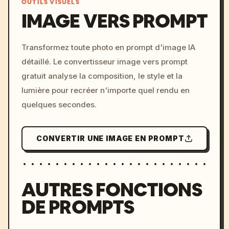
OUTILS VISUELS
IMAGE VERS PROMPT
/imagine prompt: cinemati
Transformez toute photo en prompt d'image IA
c, cyberpunk sunset, neon
détaillé. Le convertisseur image vers prompt
colors, 8k --v 6.0
gratuit analyse la composition, le style et la
lumière pour recréer n'importe quel rendu en
quelques secondes.
CONVERTIR UNE IMAGE EN PROMPT
AUTRES FONCTIONS
DE PROMPTS